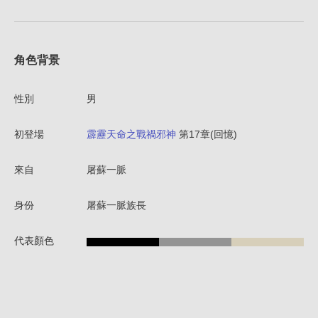
角色背景
性別
男
初登場
霹靂天命之戰禍邪神
第17章(回憶)
來自
屠蘇一脈
身份
屠蘇一脈族長
代表顏色