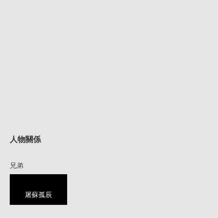
人物關係
兄弟
屠蘇孤辰