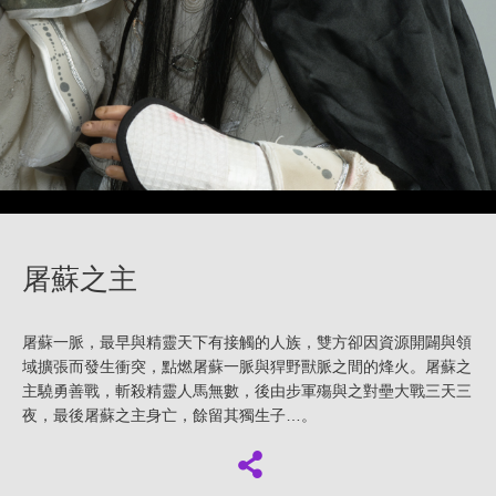
屠蘇之主
屠蘇一脈，最早與精靈天下有接觸的人族，雙方卻因資源開闢與領
域擴張而發生衝突，點燃屠蘇一脈與猂野獸脈之間的烽火。屠蘇之
主驍勇善戰，斬殺精靈人馬無數，後由步軍殤與之對壘大戰三天三
夜，最後屠蘇之主身亡，餘留其獨生子…。