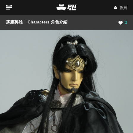
會員
霹靂英雄
Characters 角色介紹
瀏覽數
0