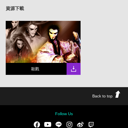
資源下載
殺戮
Back to top
Follow Us
Facebook
Youtube
LINE
Instgram
新浪微博
Twitch