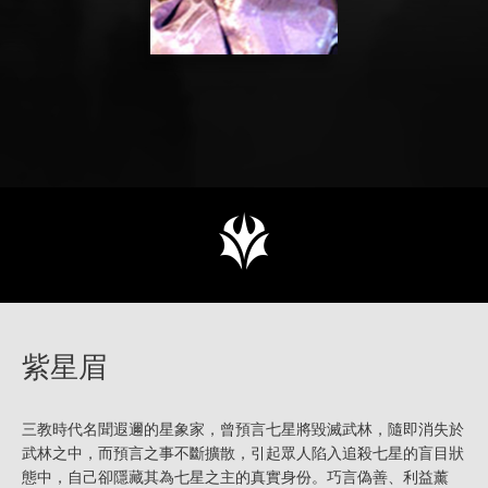
紫星眉
三教時代名聞遐邇的星象家，曾預言七星將毀滅武林，隨即消失於
武林之中，而預言之事不斷擴散，引起眾人陷入追殺七星的盲目狀
態中，自己卻隱藏其為七星之主的真實身份。巧言偽善、利益薰