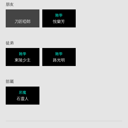
朋友
雜學
刀匠啞郎
悅蘭芳
徒弟
雜學
雜學
東陵少主
路光明
部屬
邪魔
石靈人