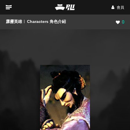
會員
霹靂英雄
Characters 角色介紹
瀏覽數
0