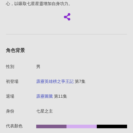
心，以吸取七星星靈增加自身功力。
角色背景
性別
男
初登場
霹靂英雄榜之爭王記
第7集
退場
霹靂圖騰
第11集
身份
七星之主
代表顏色