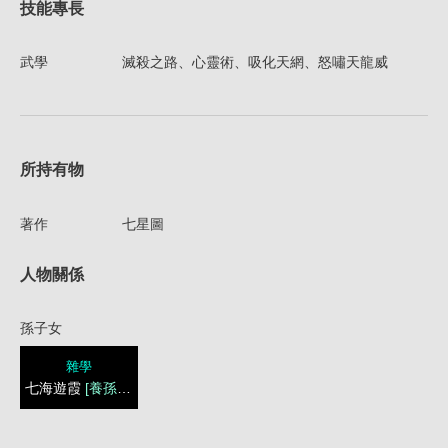
技能專長
武學
滅殺之路、心靈術、吸化天網、怒嘯天龍威
所持有物
著作
七星圖
人物關係
孫子女
雜學
七海遊霞
[養孫女]