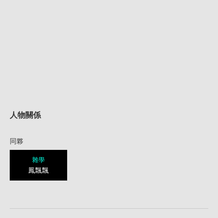
人物關係
同夥
雜學
鳳飄飄