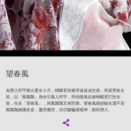
望春風
為潛入狩宇救出愛女小月，蝴蝶君與樂尋遠達成交易，再度男扮女
裝，以「鳳飄飄」身份引薦入狩宇，而劍隨風也被蝴蝶君打扮女
裝，化名「望春風」，與鳳飄飄互相照應。望春風雖經驗生澀不若
鳳飄飄婀娜多姿，傻愣傻愣，但仍矇騙過暘神，順利潛入。