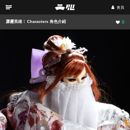
會員
霹靂英雄
Characters 角色介紹
瀏覽數
0