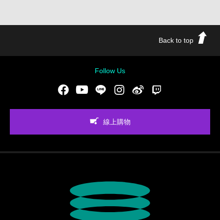
Back to top
Follow Us
Facebook
Youtube
LINE
Instgram
新浪微博
Twitch
線上購物