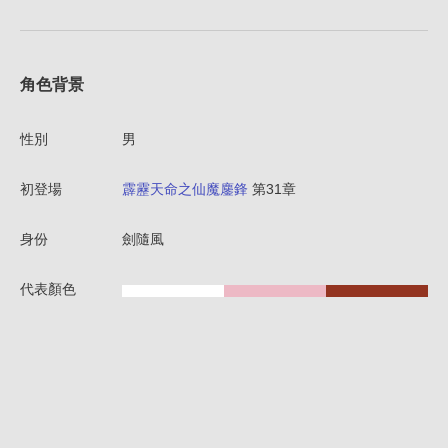
角色背景
性別
男
初登場
霹靂天命之仙魔鏖鋒
第31章
身份
劍隨風
代表顏色