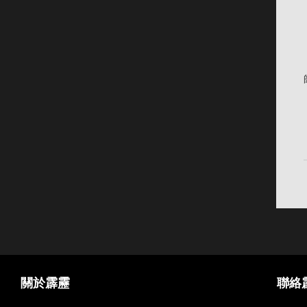
關於霹靂
聯絡