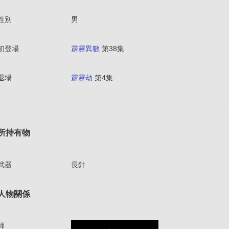
性別
男
初登場
霹靂異數
第38集
退場
霹靂劫
第4集
所持有物
武器
長針
人物關係
師