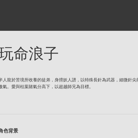
玩命浪子
半人龍於苦境所收養的徒弟，身揹妖人譜，以特殊長針為武器，細微針尖
傲氣。愛與枯葉賭氣分高下，以超越師兄為目標。
角色背景