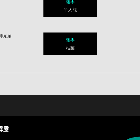
雜學
半人龍
師兄弟
雜學
枯葉
霹靂