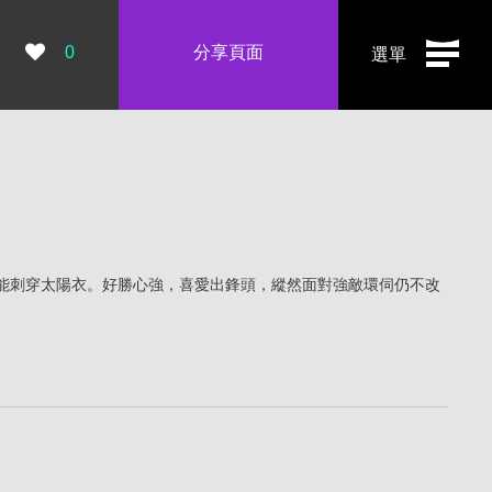
瀏覽數：
0
分享頁面
選單
能刺穿太陽衣。好勝心強，喜愛出鋒頭，縱然面對強敵環伺仍不改