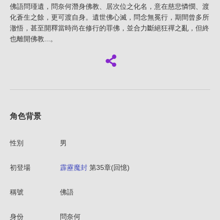
佛語問瑾遺，問奈何潛身佛教、居次位之化名，意在慈悲憐憫、渡
化蒼生之餘，更可渡自身。遺世佛心滅，問念無冕行，期間曾多所
澈悟，甚至開釋當時尚在修行的罪佛，並合力斷絕狂禪之亂，但終
也離開佛教...。
角色背景
性別
男
初登場
霹靂魔封
第35章(回憶)
稱號
佛語
身份
問奈何