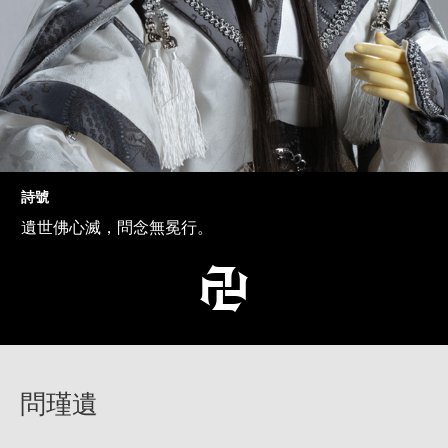
詩號
遺世佛心滅，問念無冕行。
問瑾遺