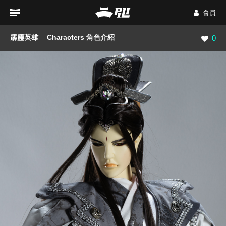
會員
霹靂英雄
Characters 角色介紹
瀏覽數
0