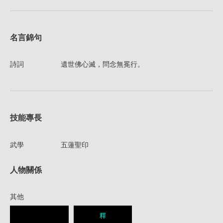
名言錦句
詩詞
遺世佛心滅，問念無冕行。
技能專長
武學
五蓮聖印
人物關係
其他
釋