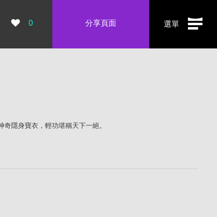
瀏覽數：
0
分享頁面
選單
神奇隱身寶衣，輕功堪稱天下一絕。