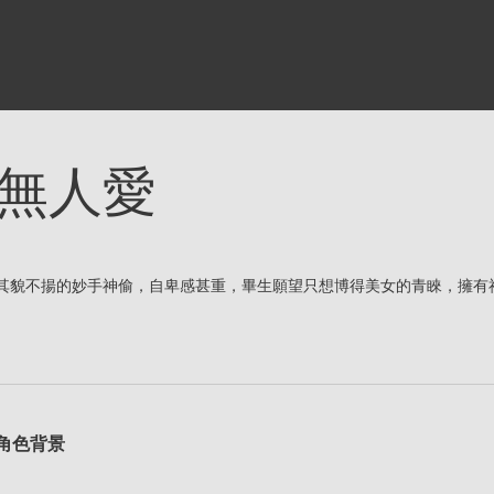
無人愛
其貌不揚的妙手神偷，自卑感甚重，畢生願望只想博得美女的青睞，擁有
角色背景