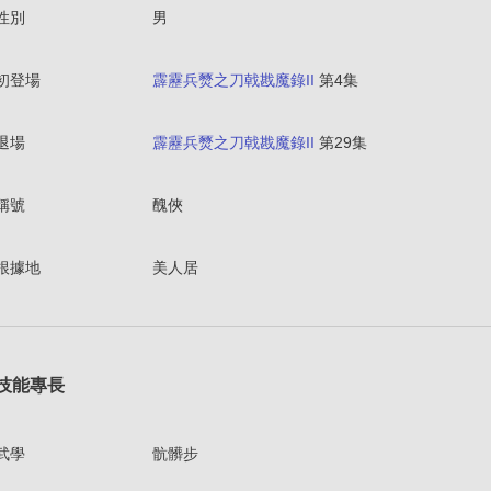
性別
男
初登場
霹靂兵燹之刀戟戡魔錄II
第4集
退場
霹靂兵燹之刀戟戡魔錄II
第29集
稱號
醜俠
根據地
美人居
技能專長
武學
骯髒步