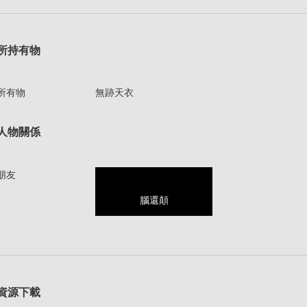
所持有物
所有物
無跡天衣
人物關係
朋友
腦還顛
資源下載