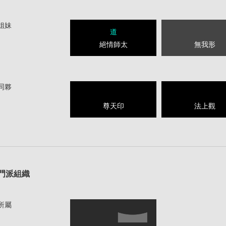
姐妹
道
絕情師太
無我形
同夥
尊天印
法上觀
1
門派組織
所屬