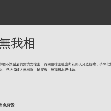
無我相
巾幗不讓鬚眉的集境女樓主，得四位樓主擁護與花影人分庭抗禮，爭奪七
位。與絕情師太無極限、風霞殿主無我形為親姊妹。
角色背景