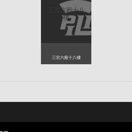
三宮六殿十八
樓
三宮六殿十八樓