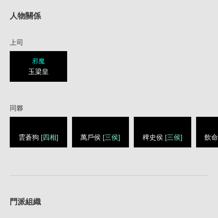
人物關係
上司
邪魔
玉梁皇
同夥
雲蒼狗
[四相]
萬戶侯
[三侯]
稗史侯
[三侯]
飲
1
門派組織