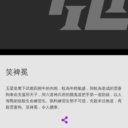
笑裨冕
玉梁皇麾下武都四相中的內相，較為年輕氣盛，與較為老成的雲蒼
狗奉命支援邪天子，與六道神兵府的餓鬼道把手第一道防線，以人
海戰術狙殺生命練習生。孰料練習生勢不可擋，先殺末法無道，再
殺雲蒼狗、笑裨冕，令人膽寒。