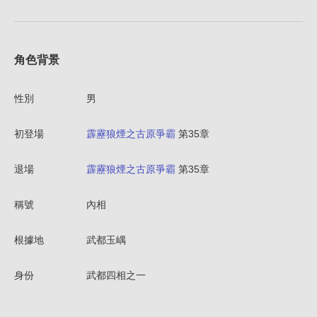
角色背景
性別
男
初登場
霹靂狼煙之古原爭霸
第35章
退場
霹靂狼煙之古原爭霸
第35章
稱號
內相
根據地
武都玉嵎
身份
武都四相之一