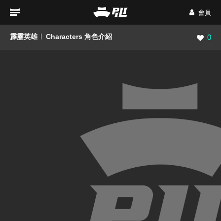
會員
霹靂英雄
Characters 角色介紹
瀏覽數
0