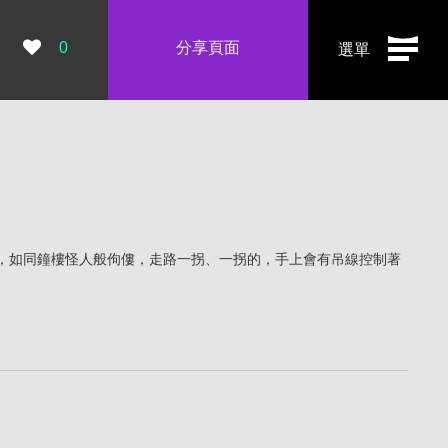
瀏覽數：
0
分享頁面
選單
，如同鐘樓怪人般佝僂，走路一拐、一拐的，手上會有吊線控制著