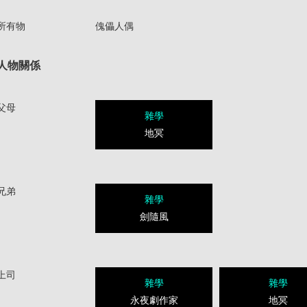
所有物
傀儡人偶
人物關係
父母
雜學
地冥
兄弟
雜學
劍隨風
上司
雜學
雜學
永夜劇作家
地冥