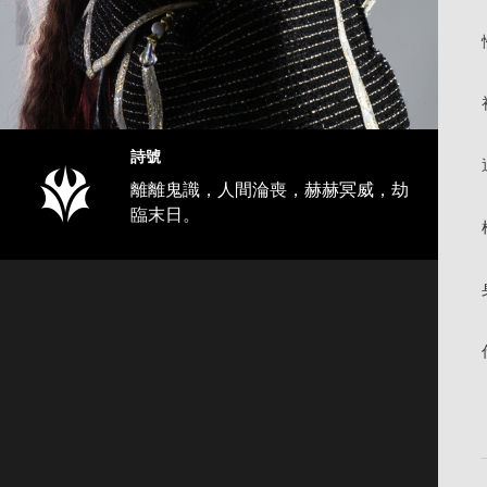
詩號
離離鬼識，人間淪喪，赫赫冥威，劫
臨末日。