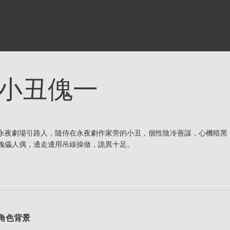
小丑傀一
永夜劇場引路人，隨侍在永夜劇作家旁的小丑，個性陰冷善謀，心機暗黑
傀儡人偶，邊走邊用吊線操做，詭異十足。
角色背景