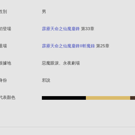
性別
男
初登場
霹靂天命之仙魔鏖鋒
第33章
退場
霹靂天命之仙魔鏖鋒II斬魔錄
第25章
根據地
惡魔眼淚、永夜劇場
身份
邪說
代表顏色