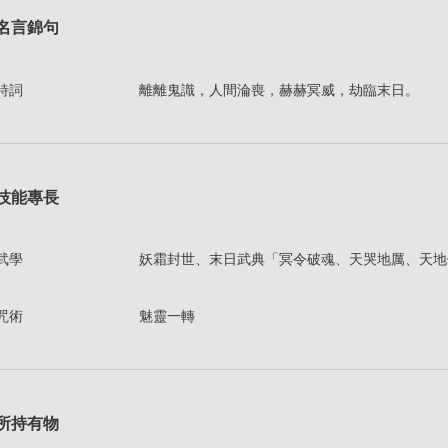
名言錦句
詩詞
離離鬼識，人間淪喪，赫赫冥威，劫臨末日。
技能專長
武學
妖霜封世、末日武典「冥令破魂、天哭地厲、天地
咒術
魅靈一轉
所持有物