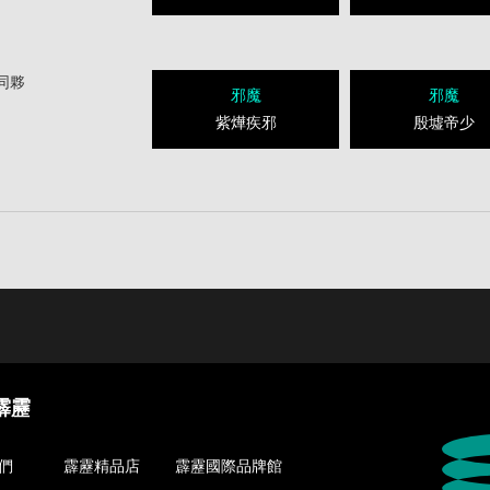
同夥
邪魔
邪魔
紫燁疾邪
殷墟帝少
霹靂
們
霹靂精品店
霹靂國際品牌館