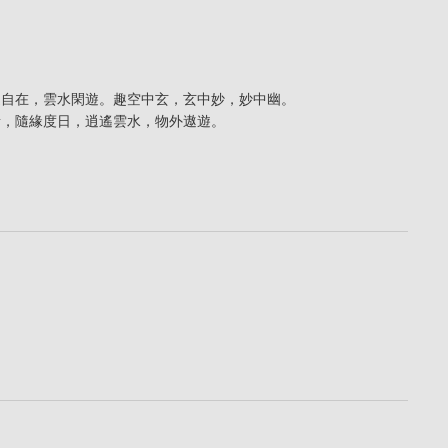
遙自在，雲水閑遊。趣空中玄，玄中妙，妙中幽。
素，隨緣度日，逍遙雲水，物外遨遊。