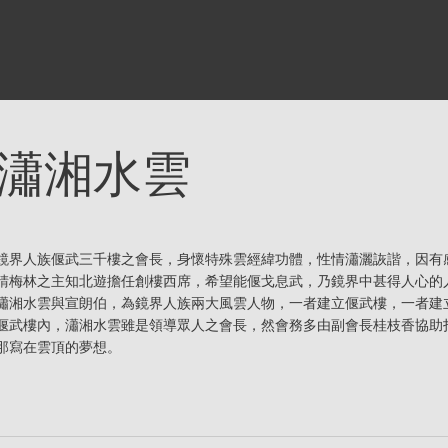
瀟湘水雲
鏡界人族偃武三千樓之會長，身懷特殊雲經緯功體，性情瀟灑詼諧，因有
請梅林之主知北遊擔任創樓西席，希望能偃戈息武，乃鏡界中甚得人心的
瀟湘水雲與宣朗伯，為鏡界人族兩大風雲人物，一者建立偃武樓，一者建
偃武樓內，瀟湘水雲雖是領導眾人之會長，然會務多由副會長桂枝香協助
那寫在雲頂的夢想。