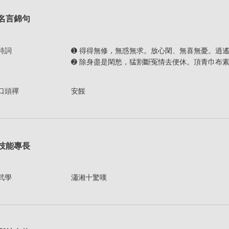
名言錦句
詩詞
➊ 得得無修，無惑無求。放心閑、無喜無憂。逍
➋ 除身盡是閑愁，猛割斷冤情去便休。頂青巾布
口頭禪
安餒
技能專長
武學
瀟湘十驚嘆