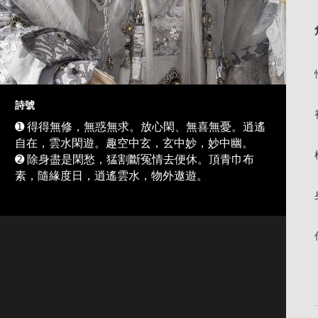
詩號
➊ 得得無修，無惑無求。放心閑、無喜無憂。逍遙
自在，雲水閑遊。趣空中玄，玄中妙，妙中幽。
➋ 除身盡是閑愁，猛割斷冤情去便休。頂青巾布
素，隨緣度日，逍遙雲水，物外遨遊。