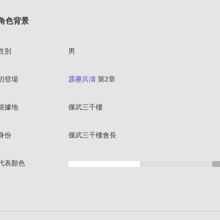
角色背景
性別
男
初登場
霹靂兵濤
第2章
根據地
偃武三千樓
身份
偃武三千樓會長
代表顏色