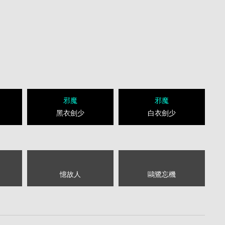
邪魔
邪魔
黑衣劍少
白衣劍少
憶故人
鷗鷺忘機