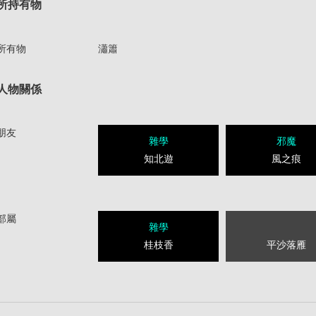
所持有物
所有物
瀟簫
人物關係
朋友
雜學
邪魔
知北遊
風之痕
部屬
雜學
桂枝香
平沙落雁