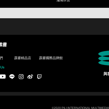
瀟湘水雲
霹靂
們
霹靂精品店
霹靂國際品牌館
 Us
與
acebook
Youtube
LINE
Instgram
新浪微博
Twitch
©2020 PILI INTERNATIONAL MULTIMEDIA