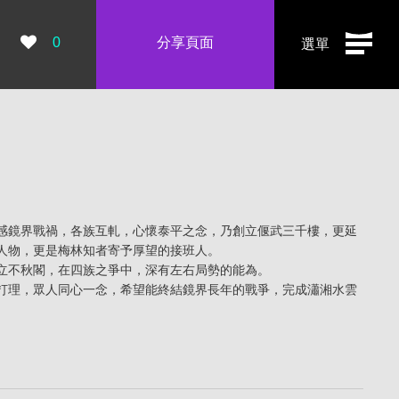
瀏覽數：
0
分享頁面
選單
感鏡界戰禍，各族互軋，心懷泰平之念，乃創立偃武三千樓，更延
人物，更是梅林知者寄予厚望的接班人。
立不秋閣，在四族之爭中，深有左右局勢的能為。
打理，眾人同心一念，希望能終結鏡界長年的戰爭，完成瀟湘水雲