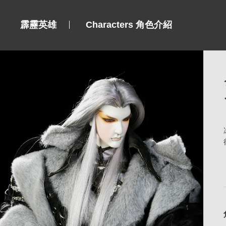
霹靂英雄
Characters 角色介紹