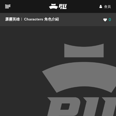
會員
霹靂英雄
Characters 角色介紹
瀏覽數
0