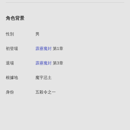
角色背景
性別
男
初登場
霹靂魔封
第1章
退場
霹靂魔封
第3章
根據地
魔宇忌土
身份
五殺令之一