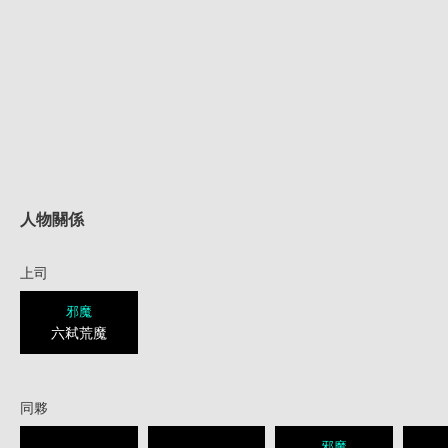
人物關係
上司
邪魔
六弒荒魔
同夥
邪魔