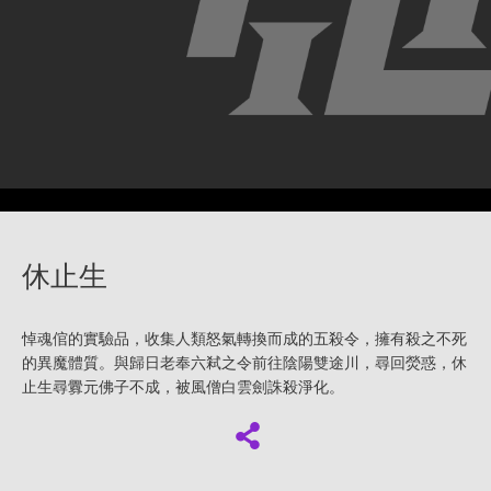
休止生
悼魂倌的實驗品，收集人類怒氣轉換而成的五殺令，擁有殺之不死
的異魔體質。與歸日老奉六弒之令前往陰陽雙途川，尋回熒惑，休
止生尋釁元佛子不成，被風僧白雲劍誅殺淨化。