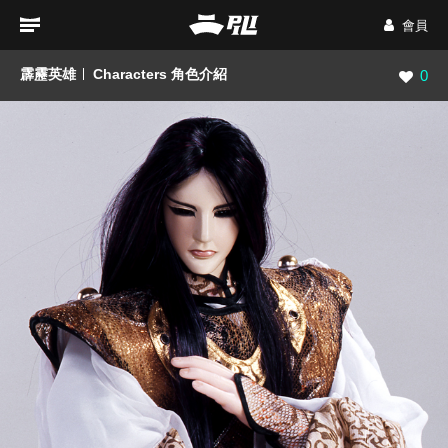
會員
霹靂英雄
Characters 角色介紹
瀏覽數
0