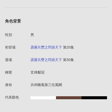
角色背景
性別
男
初登場
霹靂兵燹之問鼎天下
第20集
退場
霹靂兵燹之問鼎天下
第30集
稱號
玄祿貂冠
身份
共仰瞻風第三任風闕
代表顏色