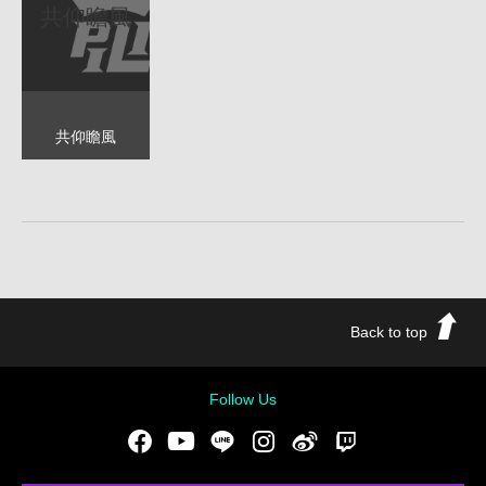
共仰瞻風
共仰瞻風
Back to top
Follow Us
Facebook
Youtube
LINE
Instgram
新浪微博
Twitch