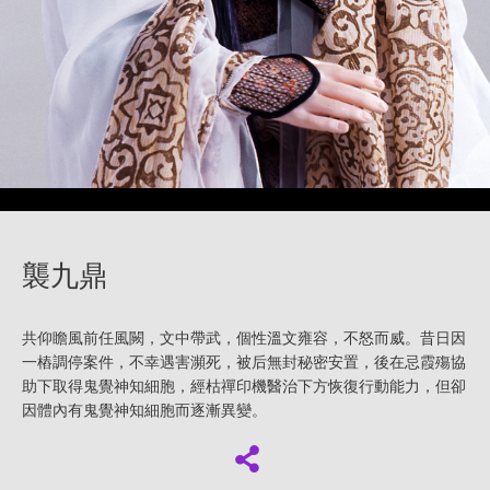
襲九鼎
共仰瞻風前任風闕，文中帶武，個性溫文雍容，不怒而威。昔日因
一樁調停案件，不幸遇害瀕死，被后無封秘密安置，後在忌霞殤協
助下取得鬼覺神知細胞，經枯禪印機醫治下方恢復行動能力，但卻
因體內有鬼覺神知細胞而逐漸異變。