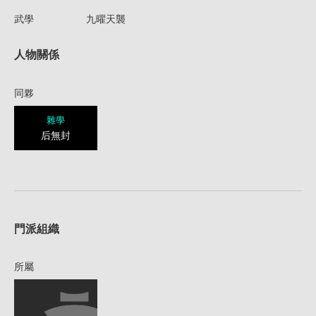
武學
九曜天襲
人物關係
同夥
雜學
后無封
1
門派組織
所屬