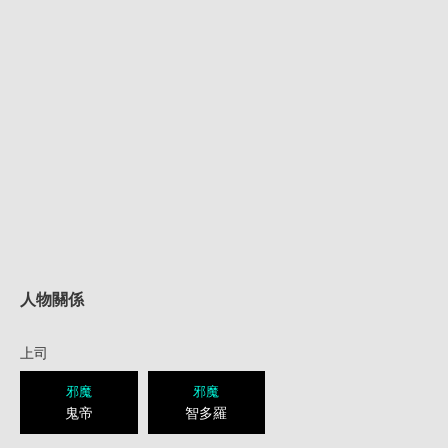
人物關係
上司
邪魔
邪魔
鬼帝
智多羅