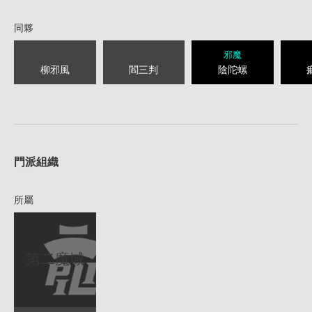
同夥
邪魔
柳邪風
閻三判
陰陀螺
1
門派組織
所屬
第二魔域