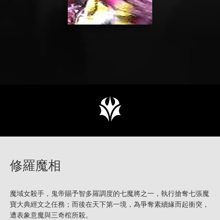
修羅魔相
魔域女殺手，鬼帝賜予智多羅調度的七魔將之一，執行搶奪七張魔
寶大典經文之任務；而後在天下第一境，為爭奪素續緣而起衝突，
遭表象意魔與三奇棺所殺。