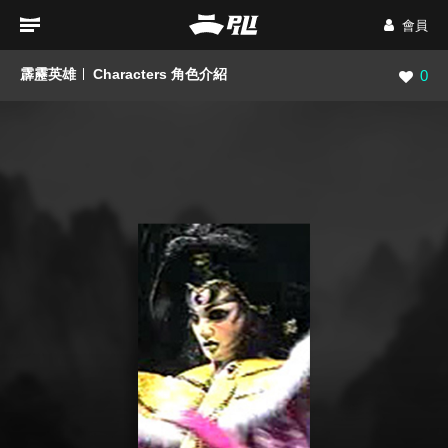
會員
霹靂英雄
Characters 角色介紹
瀏覽數
0