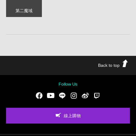
第二魔域
Back to top
Follow Us
Facebook
Youtube
LINE
Instgram
新浪微博
Twitch
線上購物