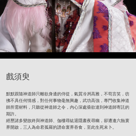
戲須臾
默默跟隨神道師只離欲身邊的侍從，氣質冷冽高雅，不苟言笑，彷
彿不具任何情感，對任何事物毫無興趣，武功高強，專門收集神道
師所需材料，只聽從神道師之令，內心深處亟欲達到神道師寄託的
期許。
經歷諸多變故終與神道師、伽樓尋紘退隱晝夜尋幽，卻遭逢六蝕寰
界開啟，三人為命君孤羅的譜命寰界吞食，至此生死未卜。