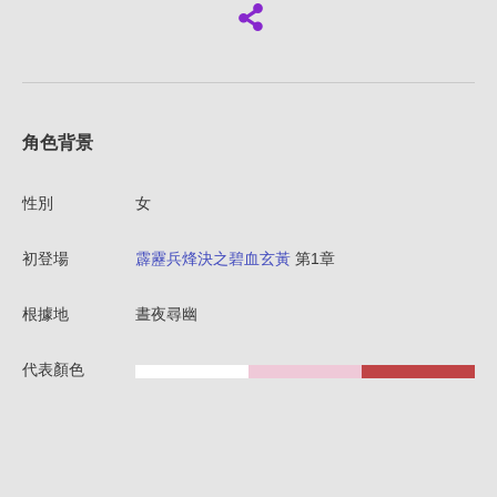
角色背景
性別
女
初登場
霹靂兵烽決之碧血玄黃
第1章
根據地
晝夜尋幽
代表顏色