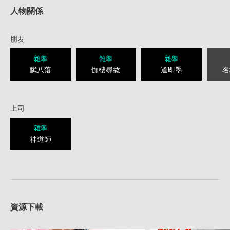
人物關係
朋友
雜學
雜學
雜學
賦八落
伽樓尋紘
道即墨
名
上司
雜學
神道師
資源下載