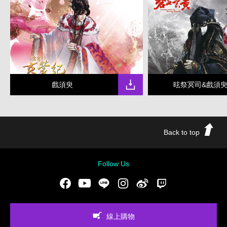
戲須臾
昡祭冥司&戲須
Back to top
Follow Us
Facebook
Youtube
LINE
Instgram
新浪微博
Twitch
線上購物