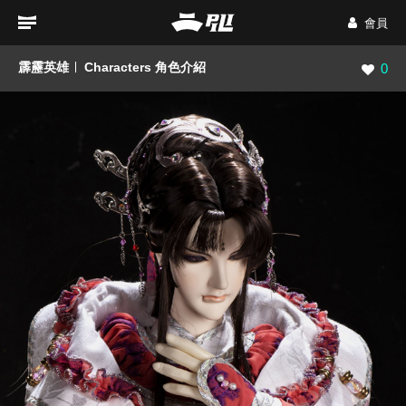
會員
霹靂英雄
Characters 角色介紹
瀏覽數
0