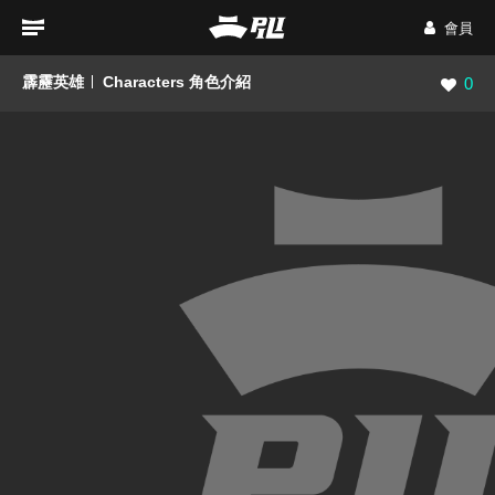
會員
霹靂英雄
Characters 角色介紹
瀏覽數
0