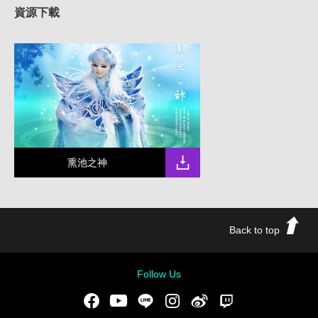
資源下載
熏池之神
Back to top
Follow Us
Facebook
Youtube
LINE
Instgram
新浪微博
Twitch