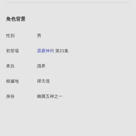
角色背景
性別
男
初登場
霹靂神州
第21集
來自
識界
根據地
禪天境
身份
幽厲五神之一