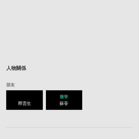
人物關係
朋友
雜學
釋雲生
蘇苓