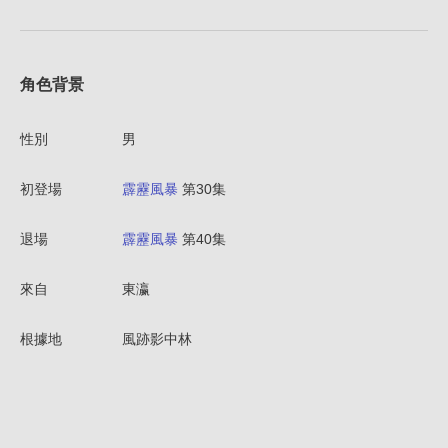
角色背景
性別
男
初登場
霹靂風暴
第30集
退場
霹靂風暴
第40集
來自
東瀛
根據地
風跡影中林