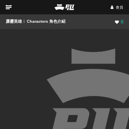
會員
霹靂英雄
Characters 角色介紹
瀏覽數
0