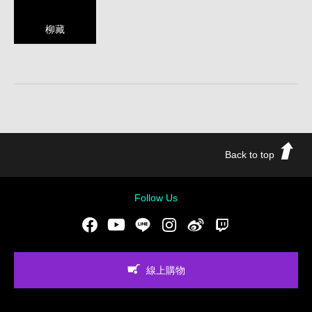
柳藏
Back to top
Follow Us
Facebook
Youtube
LINE
Instgram
新浪微博
Twitch
線上購物