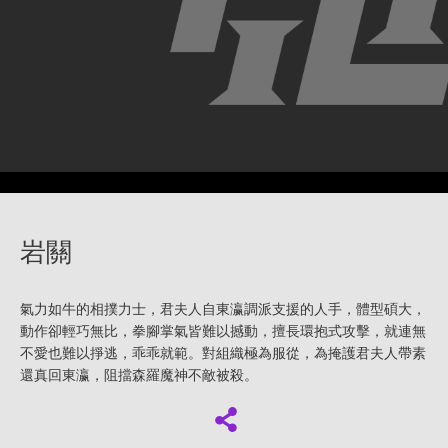
岩關
氣力如牛的相撲力士，君夫人自東瀛調派支援的人手，體型碩大，
動作卻輕巧無比，拳腳掌氣皆難以撼動，擅長環抱式攻擊，就連無
不愛也難以掙逃，乖乖就範。對組織極為服從，為掩護君夫人帶素
還真回東瀛，阻擋森羅魔神不敵被殺。