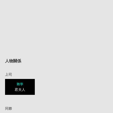
人物關係
上司
雜學
君夫人
同夥