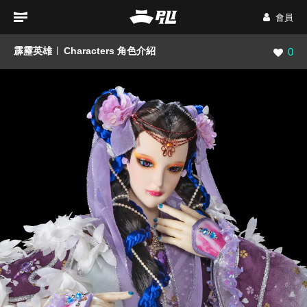
會員
霹靂英雄
Characters 角色介紹
瀏覽數
0