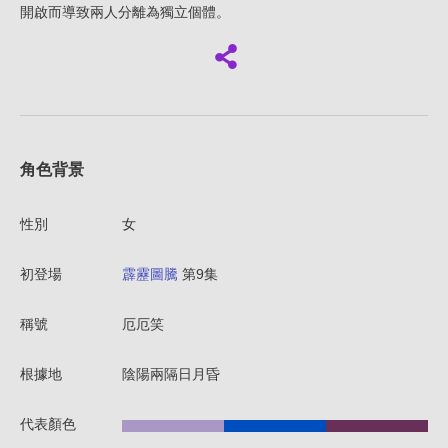
開啟而導致兩人分離為獨立個體。
角色背景
性別
女
初登場
霹靂圖騰
第9集
稱號
厄厄笑
根據地
陰陽兩隔日月昏
代表顏色