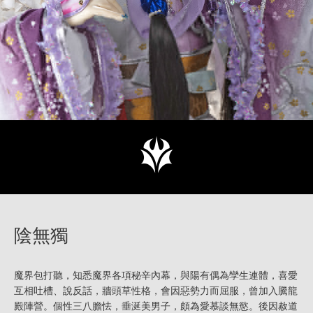
陰無獨
魔界包打聽，知悉魔界各項秘辛內幕，與陽有偶為孿生連體，喜愛
互相吐槽、說反話，牆頭草性格，會因惡勢力而屈服，曾加入騰龍
殿陣營。個性三八膽怯，垂涎美男子，頗為愛慕談無慾。後因赦道