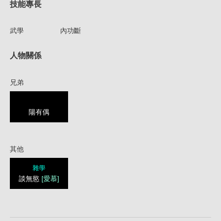
技能專長
武學
內功斷
人物關係
兄弟
陽有偶
其他
雜學
談無慾
[愛慕]