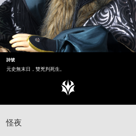
詩號
元史無末日，雙兇判死生。
怪夜