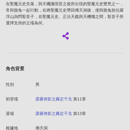
在聖魔元史失落，與天機讖現世之後所出現的聖魔元史雙兇之一，
常與脫兔一起行動，在將聖魔元史帶回傳天洞後，便與脫兔前往羅
浮山詢問鷇音子，在聖魔元史、正法天鑑與天機懺之間，鷇音子所
選擇支持的立場為何。
角色背景
性別
男
初登場
霹靂俠影之轟定干戈
第11章
退場
霹靂俠影之轟定干戈
第13章
根據地
傳天洞