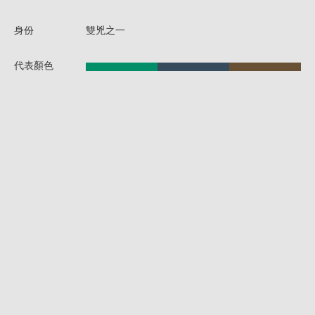
身份
雙兇之一
代表顏色