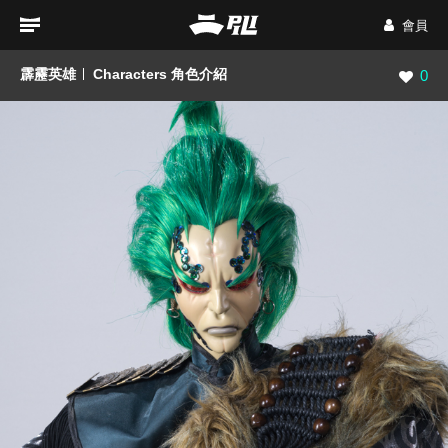
會員
霹靂英雄
Characters 角色介紹
瀏覽數
0