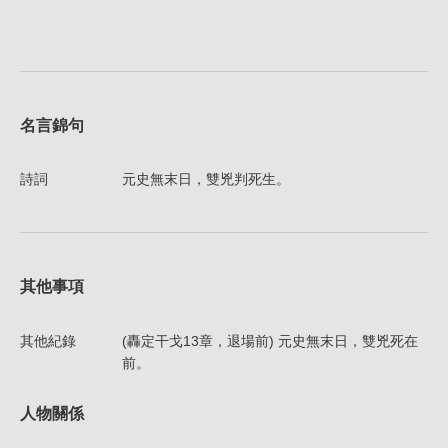
名言錦句
詩詞
元史無末日，雙兇判死生。
其他事項
其他紀錄
(轟定干戈13章，退場前) 元史無末日，雙兇死在
前。
人物關係