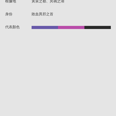
根據地
黃泉之都、冥禍之湖
身份
敗血異邪之首
代表顏色