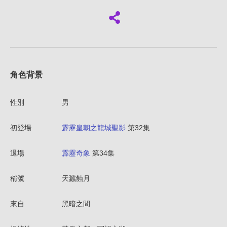
角色背景
性別
男
初登場
霹靂皇朝之龍城聖影
第32集
退場
霹靂奇象
第34集
稱號
天蠶蝕月
來自
黑暗之間