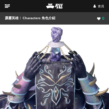
會員
霹靂英雄
Characters 角色介紹
瀏覽數
0