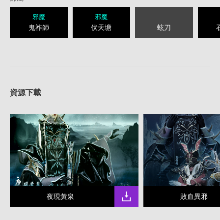
邪魔
邪魔
鬼祚師
伏天塘
蚿刀
資源下載
夜現黃泉
敗血異邪