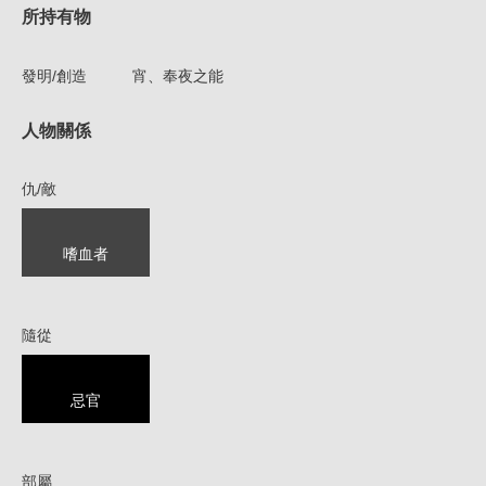
所持有物
發明/創造
宵
、
奉夜之能
人物關係
仇/敵
嗜血者
隨從
忌官
部屬