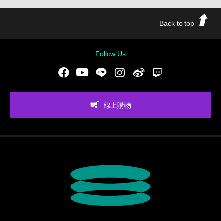
Back to top
Follow Us
Facebook
Youtube
LINE
Instgram
新浪微博
Twitch
線上購物