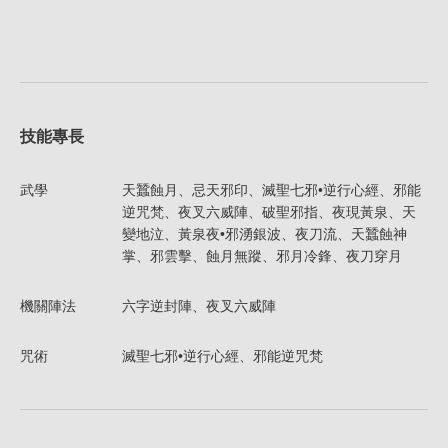
技能專長
武學
天蠶蝕月、忌天邪印、滅聖七邪•逆行心經、邪能
逆咒梵、夜叉六威陣、破聖邪指、夜現黃泉、天
變地泣、黃泉夜•邪湧銀波、夜刀流、天蠶蝕神
掌、邪雲擊、蝕月無蹤、邪月冷鋒、夜刀穿月
機關陣法
六字逆封陣、夜叉六威陣
咒術
滅聖七邪•逆行心經、邪能逆咒梵