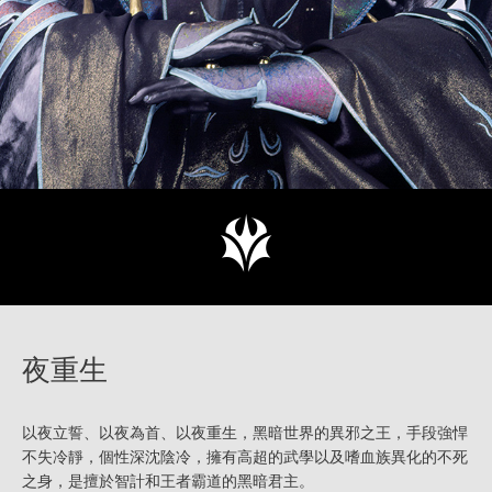
夜重生
以夜立誓、以夜為首、以夜重生，黑暗世界的異邪之王，手段強悍
不失冷靜，個性深沈陰冷，擁有高超的武學以及嗜血族異化的不死
之身，是擅於智計和王者霸道的黑暗君主。