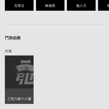
百里泣
喚魂喪
傲八方
1
門派組織
所屬
三宮六殿
十八樓
三宮六殿十八樓