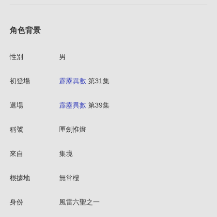
角色背景
性別
男
初登場
霹靂異數
第31集
退場
霹靂異數
第39集
稱號
匣劍惟燈
來自
集境
根據地
無常樓
身份
風雷六聖之一