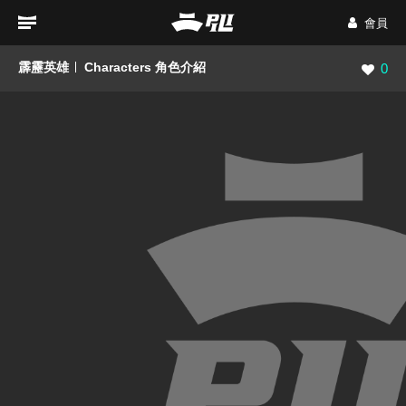
會員
霹靂英雄
Characters 角色介紹
瀏覽數
0