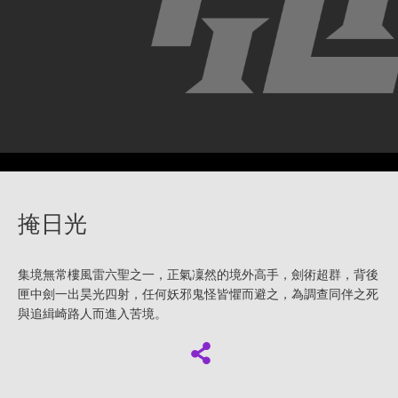
掩日光
集境無常樓風雷六聖之一，正氣凜然的境外高手，劍術超群，背後
匣中劍一出昊光四射，任何妖邪鬼怪皆懼而避之，為調查同伴之死
與追緝崎路人而進入苦境。