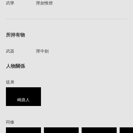
武學
匣劍惟燈
所持有物
武器
匣中劍
人物關係
徒弟
崎路人
同修