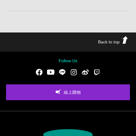
Back to top
Follow Us
Facebook
Youtube
LINE
Instgram
新浪微博
Twitch
線上購物