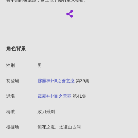
智不清的後遺症，身上似乎藏有重大秘密。
角色背景
性別
男
初登場
霹靂神州II之蒼玄泣
第39集
退場
霹靂神州III之天罪
第41集
稱號
敗刀殘劍
根據地
無花之境、太凌山古洞