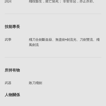
詩詞
殘歿餘生，敗亡留死； 非聖非惡，亦正亦邪。
技能專長
武學
殘刀合劍斷血嶽、無盡劍•劍流光、刀劍雙流、殘
風劍流
所持有物
武器
敗刀殘劍
人物關係