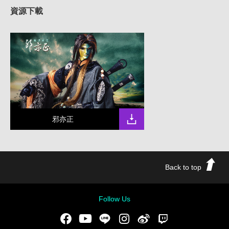
資源下載
邪亦正
Back to top
Follow Us
Facebook
Youtube
LINE
Instgram
新浪微博
Twitch