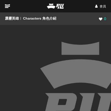
會員
霹靂英雄
Characters 角色介紹
瀏覽數
0