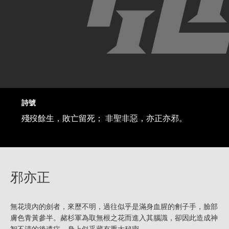
詩號
殘歿餘生，敗亡留死； 非聖非惡，亦正亦邪。
邪亦正
無花境內的劍者，來歷不明，過往似乎是滿身血腥的劊子手，臉部
膚色青黃參半。赭杉軍為取無根之花而進入其腦識，卻因此造成神