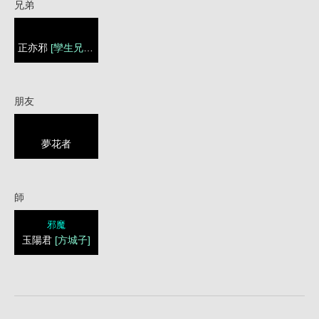
兄弟
正亦邪
[孿生兄弟]
朋友
夢花者
師
邪魔
玉陽君
[方城子]