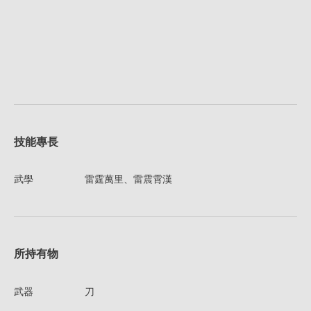
技能專長
武學
雷霆萬里、雷震霄漢
所持有物
武器
刀