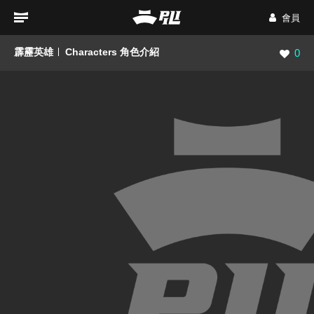
會員
霹靂英雄
Characters 角色介紹
瀏覽數
0