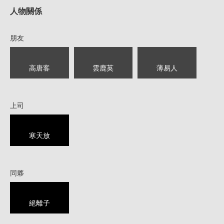
人物關係
朋友
高唐客
雲鹿英
薄易人
上司
寒天放
同夥
絕離子