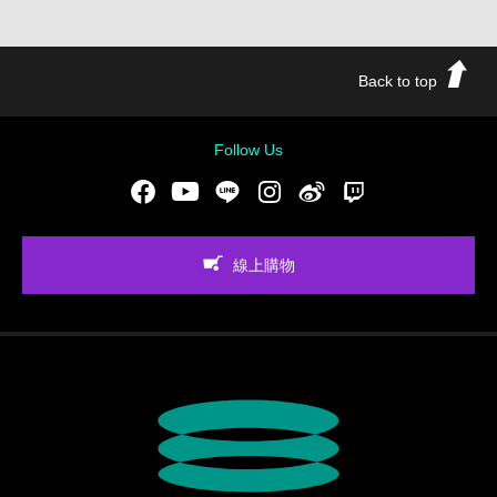
Back to top
Follow Us
Facebook
Youtube
LINE
Instgram
新浪微博
Twitch
線上購物