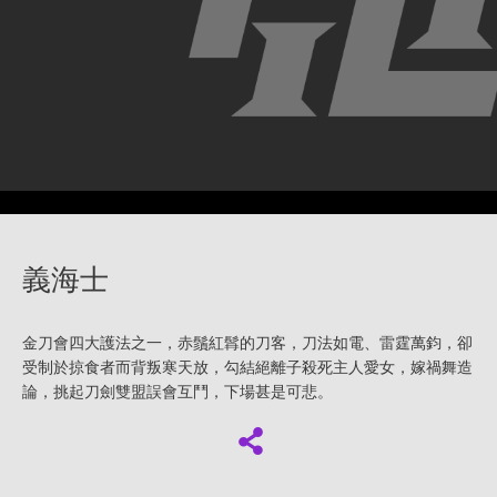
義海士
金刀會四大護法之一，赤鬚紅髥的刀客，刀法如電、雷霆萬鈞，卻
受制於掠食者而背叛寒天放，勾結絕離子殺死主人愛女，嫁禍舞造
論，挑起刀劍雙盟誤會互鬥，下場甚是可悲。