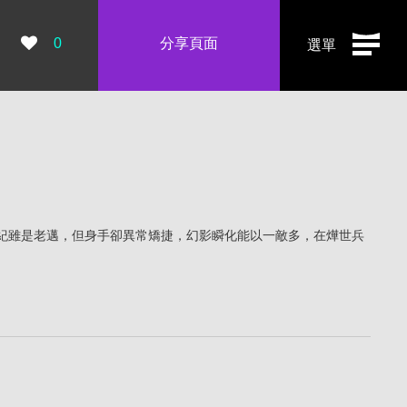
瀏覽數：
0
分享頁面
選單
紀雖是老邁，但身手卻異常矯捷，幻影瞬化能以一敵多，在燁世兵