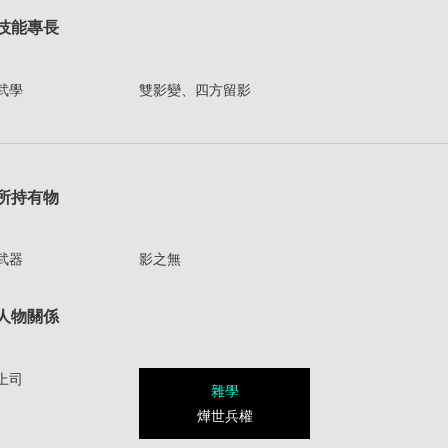
技能專長
武學
雙影變、四方留影
所持有物
武器
影之無
人物關係
上司
雜學
燁世兵權