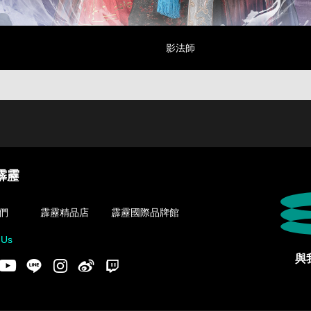
影法師
霹靂
們
霹靂精品店
霹靂國際品牌館
 Us
與
acebook
Youtube
LINE
Instgram
新浪微博
Twitch