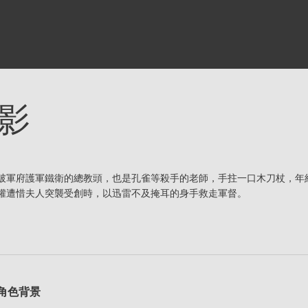
影
破軍府護軍鐵衛的總教頭，也是孔雀等殺手的老師，手拄一口木刀杖，年
權遭惜夫人突襲受創時，以迅雷不及掩耳的身手救走軍督。
角色背景