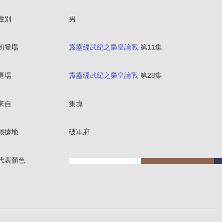
性別
男
初登場
霹靂經武紀之梟皇論戰
第11集
退場
霹靂經武紀之梟皇論戰
第28集
來自
集境
根據地
破軍府
代表顏色