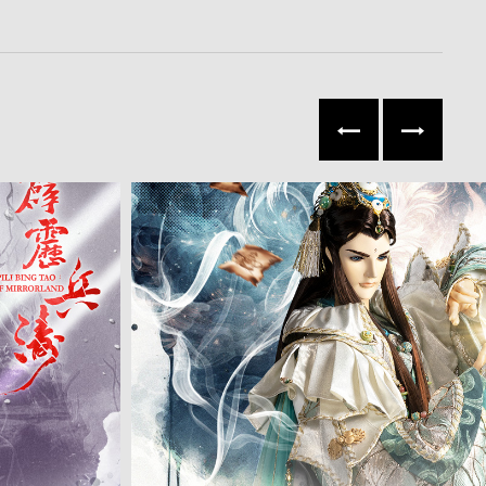
往左
往右