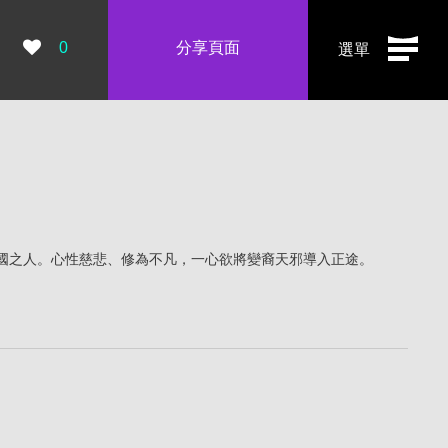
瀏覽數：
0
分享頁面
選單
國之人。心性慈悲、修為不凡，一心欲將變裔天邪導入正途。