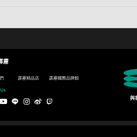
霹靂
們
霹靂精品店
霹靂國際品牌館
 Us
與
acebook
Youtube
LINE
Instgram
新浪微博
Twitch