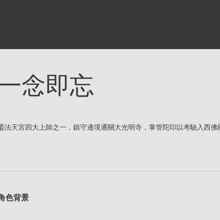
一念即忘
鎏法天宮四大上師之一，鎮守邊境通關大光明寺，掌管陀印以考驗入西佛
角色背景