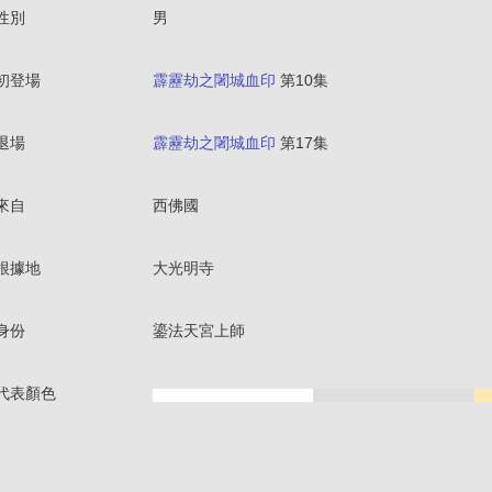
性別
男
初登場
霹靂劫之闍城血印
第10集
退場
霹靂劫之闍城血印
第17集
來自
西佛國
根據地
大光明寺
身份
鎏法天宮上師
代表顏色