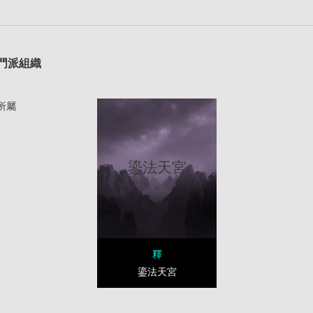
1
門派組織
所屬
鎏法天宮
釋
鎏法天宮