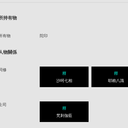
所持有物
所有物
陀印
人物關係
同修
釋
釋
沙呵七相
耶賴八識
上司
釋
梵剎伽藍