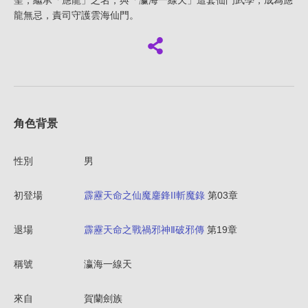
聖，繼承「應龍」之名，與「瀛海一線天」這套仙門武學，成為應
龍無忌，責司守護雲海仙門。
角色背景
性別
男
初登場
霹靂天命之仙魔鏖鋒II斬魔錄
第03章
退場
霹靂天命之戰禍邪神Ⅱ破邪傳
第19章
稱號
瀛海一線天
來自
賀蘭劍族