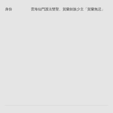
身份
雲海仙門護法雙聖、賀蘭劍族少主「賀蘭無忌」