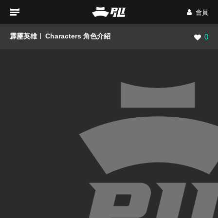
會員
霹靂英雄
Characters 角色介紹
瀏覽數
0