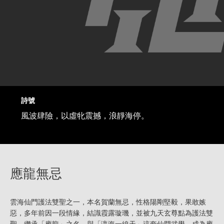
詩號
風波肆險，以虛牝震撼，浪靜海停。
應龍無忌
雲海仙門護法雙聖之一，本名賀蘭無忌，性格陽剛堅毅，果敢嫉
惡，多年前因一段情緣，結識霞露璇璣，並被九天玄尊點為護法雙