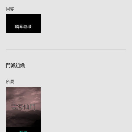
同夥
麟鳳璇璣
1
門派組織
所屬
雲海仙門