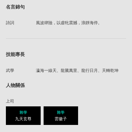
名言錦句
詩詞
風波肆險，以虛牝震撼，浪靜海停。
技能專長
武學
瀛海一線天、龍騰萬里、龍行日月、天轉乾坤
人物關係
上司
雜學
雜學
九天玄尊
雲徽子