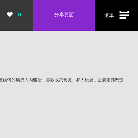
瀏覽數：
0
分享頁面
選單
坡候傳的病患入內醫治，喜歡以武會友、和人玩耍，是晏定邦懸壺