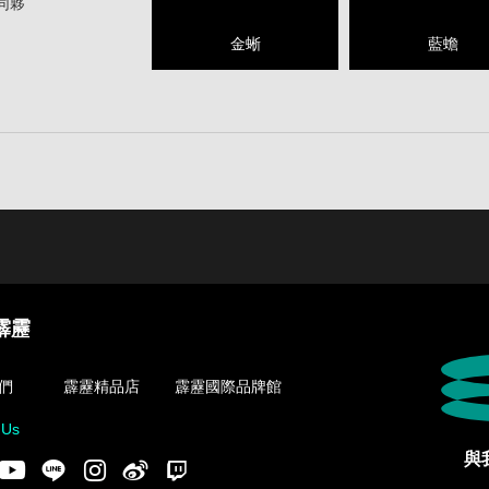
同夥
金蜥
藍蟾
霹靂
們
霹靂精品店
霹靂國際品牌館
 Us
與
acebook
Youtube
LINE
Instgram
新浪微博
Twitch