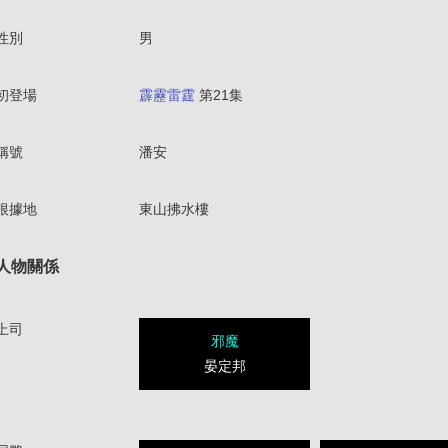
性別
男
初登場
霹靂雷霆
第21集
稱號
潘安
根據地
東山拂水樓
人物關係
上司
邪魔
晏定邦