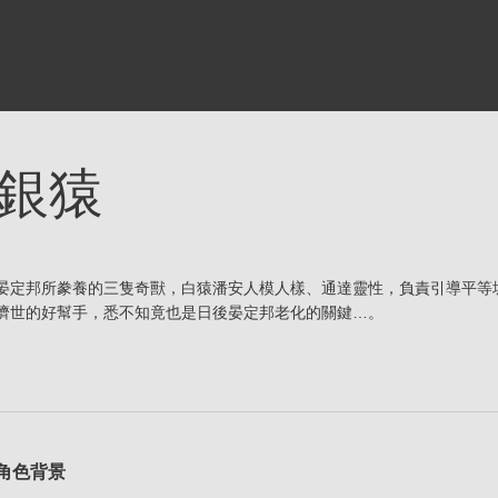
銀猿
晏定邦所豢養的三隻奇獸，白猿潘安人模人樣、通達靈性，負責引導平等
濟世的好幫手，悉不知竟也是日後晏定邦老化的關鍵…。
角色背景