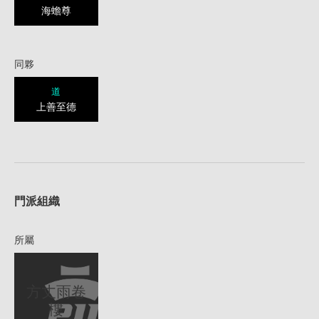
海蟾尊
同夥
道
上善至德
1
門派組織
所屬
方丈雨卷
樓