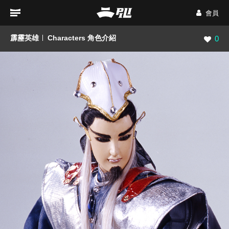
會員
霹靂英雄
Characters 角色介紹
瀏覽數
0