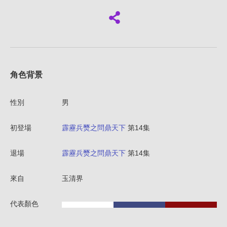
角色背景
性別
男
初登場
霹靂兵燹之問鼎天下
第14集
退場
霹靂兵燹之問鼎天下
第14集
來自
玉清界
代表顏色