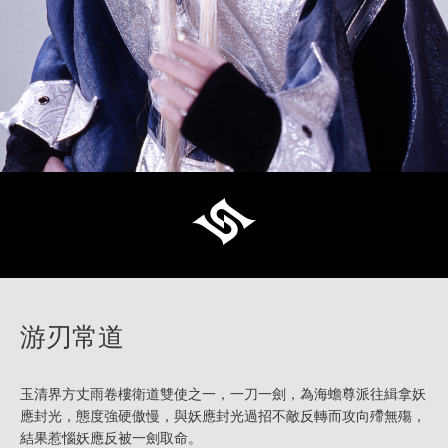
游刃常道
玉清界方丈雨卷樓衛道雙使之一，一刀一劍，為海蟾尊派往緝拿妖
應封光，態度強硬傲慢，與妖應封光過招不敵反轉而攻向殢無殤，
結果惹惱妖應反被一劍取命。