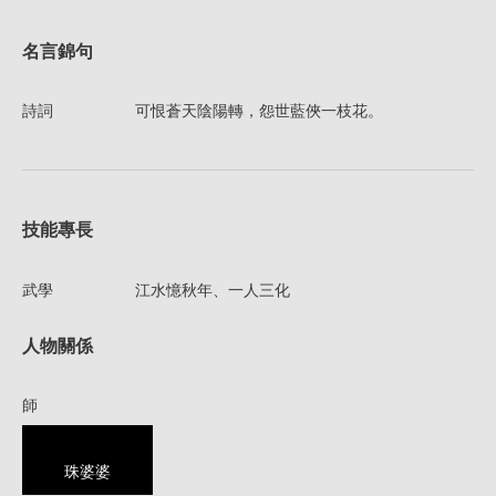
名言錦句
詩詞
可恨蒼天陰陽轉，怨世藍俠一枝花。
技能專長
武學
江水憶秋年、一人三化
人物關係
師
珠婆婆