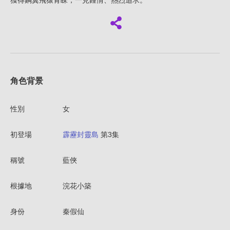
獲得鋼翼飛猿青睞，一見鍾情、熱烈追求。
角色背景
性別
女
初登場
霹靂封靈島
第3集
稱號
藍俠
根據地
浣花小築
身份
秦假仙