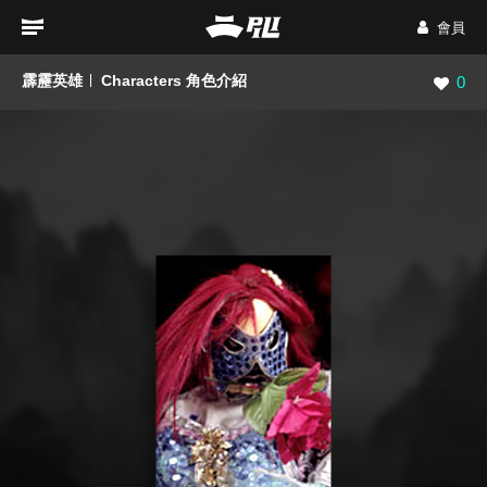
會員
霹靂英雄
Characters 角色介紹
瀏覽數
0