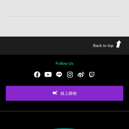
Back to top
Follow Us
Facebook
Youtube
LINE
Instgram
新浪微博
Twitch
線上購物