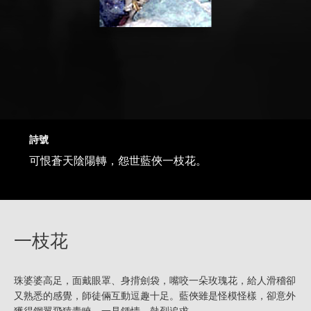
詩號
可恨蒼天陰陽轉，怨世藍俠一枝花。
一枝花
珠婆婆高足，面戴眼罩、身揹劍袋，嘴咬一朵玫瑰花，給人滑稽卻
又熟悉的感覺，師徒倆互動逗趣十足。藍俠雖是怪模怪樣，卻意外