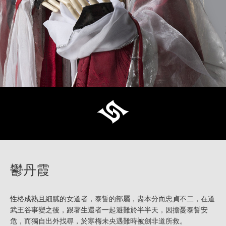
鬱丹霞
性格成熟且細膩的女道者，泰誓的部屬，盡本分而忠貞不二，在道
武王谷事變之後，跟著生還者一起避難於半半天，因擔憂泰誓安
危，而獨自出外找尋，於寒梅未央遇難時被劍非道所救。