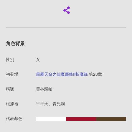
角色背景
性別
女
初登場
霹靂天命之仙魔鏖鋒II斬魔錄
第28章
稱號
雲林歸岫
根據地
半半天、青兕洞
代表顏色