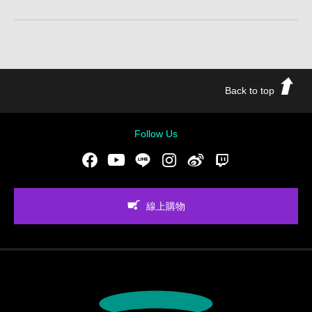
Back to top
Follow Us
Facebook
Youtube
LINE
Instgram
新浪微博
Twitch
線上購物