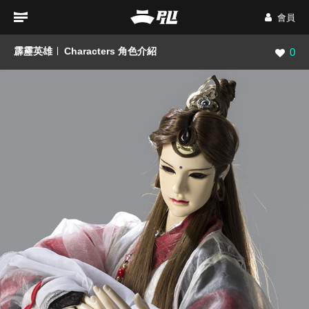
會員
霹靂英雄
Characters 角色介紹
瀏覽數
0