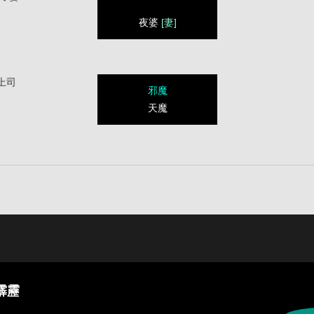
夜婆
[妻]
上司
邪魔
天魔
霹靂