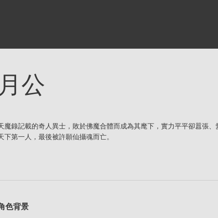
月公
天魔錄記載的奇人異士，敗於佛魔合體而成為其麾下，實力平平卻囂張、
天下第一人，最後被許願仙攝魂而亡。
角色背景