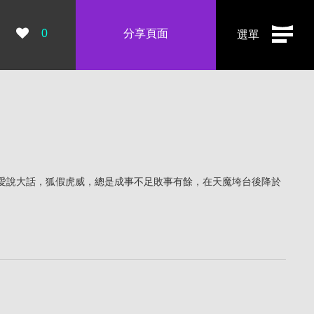
瀏覽數：
0
分享頁面
選單
愛說大話，狐假虎威，總是成事不足敗事有餘，在天魔垮台後降於