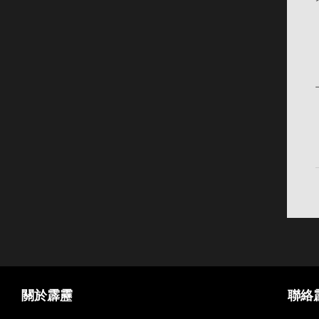
關於霹靂
聯絡