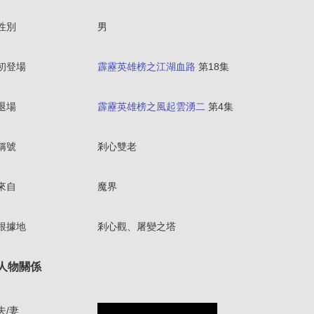
性別
男
初登場
霹靂英雄榜之江湖血路
第18集
退場
霹靂英雄榜之風起雲湧二
第4集
稱號
剎心雙老
來自
魔界
根據地
剎心觀、屠變之塔
人物關係
夫/妻