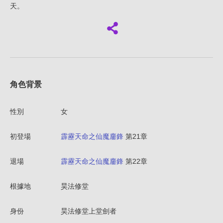
天。
角色背景
性別
女
初登場
霹靂天命之仙魔鏖鋒
第21章
退場
霹靂天命之仙魔鏖鋒
第22章
根據地
昊法修堂
身份
昊法修堂上堂劍者