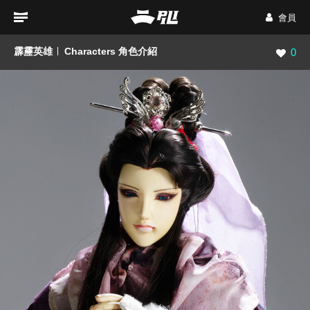
會員
霹靂英雄
Characters 角色介紹
瀏覽數
0