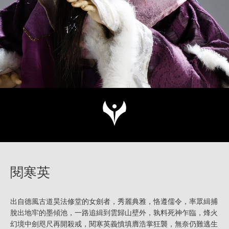
閱寒英
出自德風古道昊法修堂的女劍者，秀麗典雅，恪遵儒令，率眾緝捕
脫出地牢的墨傾池，一路追緝到雲歸山壁外，孰料死神乍臨，烽火
幻境中劍咫尺再開殺戒，閱寒英義憤填膺浩掌狂襲，無奈仍難逃生