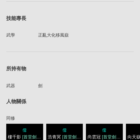
技能專長
武學
正亂大化移風嶽
所持有物
武器
劍
人物關係
同修
儒
儒
儒
樓千影
[首堂劍者]
浩青冥
[首堂劍者]
尚雲冠
[首堂劍者]
向天