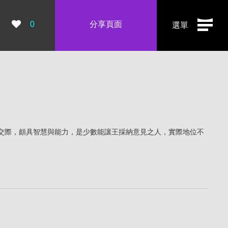
瀏覽數：
0
分享頁面
選單
交際，頗具智慧與能力，是少數能讓王採納意見之人，實際地位不