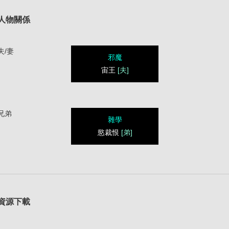
人物關係
夫/妻
邪魔
宙王
[夫]
兄弟
雜學
慾裁恨
[弟]
資源下載