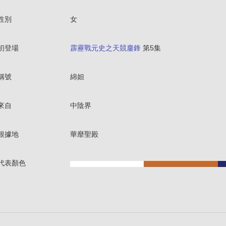
性別
女
初登場
霹靂戰元史之天競鏖鋒
第5集
稱號
綿妲
來自
中陰界
根據地
華靡聖殿
代表顏色