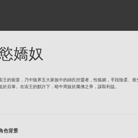
慾嬌奴
宙王的寵妾，乃中陰界五大家族中的綿氏控靈者，性狐媚，手段陰柔、善
低於后掌。在宙王的默許下，暗中周旋於厲佛之爭，謀取利益。
角色背景