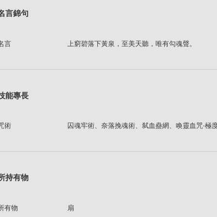
名言錦句
名言
上窮碧落下黃泉，至美天聽，唯有勾魂聲。
技能專長
咒術
囚魂牢術、奈落挽魂術、弑血蠱網、喚靈血咒‧極
所持有物
所有物
扇