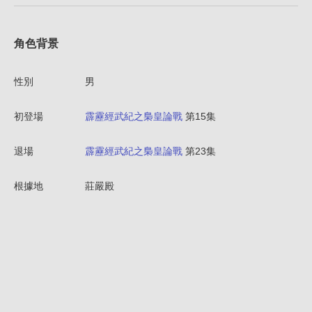
角色背景
性別
男
初登場
霹靂經武紀之梟皇論戰
第15集
退場
霹靂經武紀之梟皇論戰
第23集
根據地
莊嚴殿