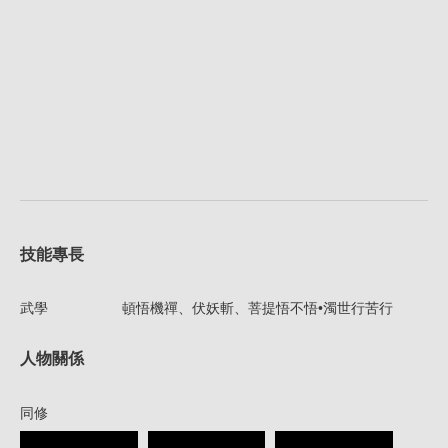
技能專長
武學
頓悟機禪、伏妖斬、菩提悟不悟•濁世行苦行
人物關係
同修