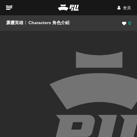
會員
霹靂英雄
Characters 角色介紹
瀏覽數
0