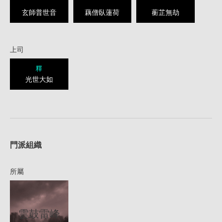
玄師普世音
藕僧臥蓮荷
蘅芷無劫
上司
釋
光世大如
1
門派組織
所屬
雲鼓雷峰