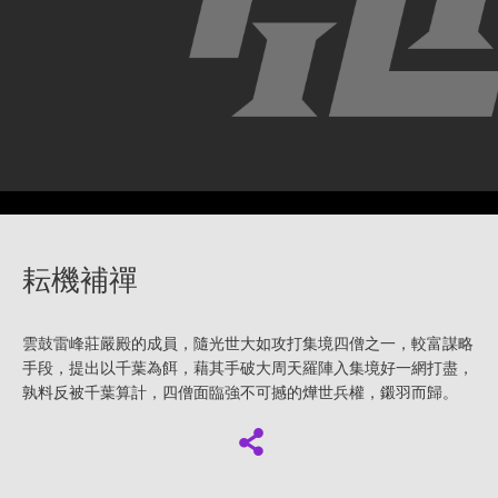
耘機補禪
雲鼓雷峰莊嚴殿的成員，隨光世大如攻打集境四僧之一，較富謀略
手段，提出以千葉為餌，藉其手破大周天羅陣入集境好一網打盡，
孰料反被千葉算計，四僧面臨強不可撼的燁世兵權，鎩羽而歸。