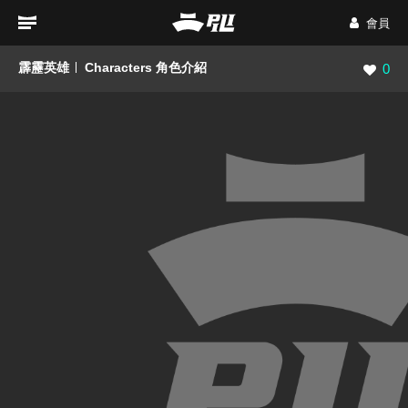
會員
霹靂英雄
Characters 角色介紹
瀏覽數
0