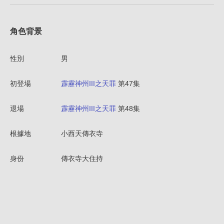
角色背景
性別
男
初登場
霹靂神州III之天罪
第47集
退場
霹靂神州III之天罪
第48集
根據地
小西天傳衣寺
身份
傳衣寺大住持