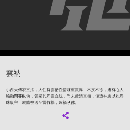
雲衲
小西天傳衣三法，大住持雲衲性情莊重敦厚，不疾不徐，遭有心人
煽動問罪臥佛，質疑其邪靈血統，尚未釐清真相，便遭神患以剋邪
珠殺害，屍體被送至雷竹榻，嫁禍臥佛。