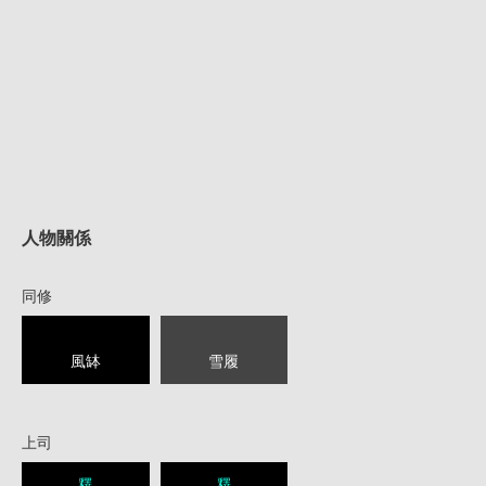
人物關係
同修
風缽
雪履
上司
釋
釋