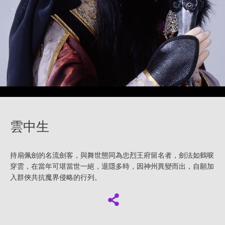
雲中生
持扇佩劍的名流劍客，與舞世態同為忠烈王府留名者，劍法如鶴唳
穿雲，在當年可堪當世一絕，退隱多時，因神州異變而出，自願加
入群俠共抗魔界侵略的行列。