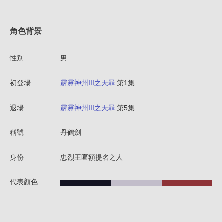
角色背景
性別
男
初登場
霹靂神州III之天罪
第1集
退場
霹靂神州III之天罪
第5集
稱號
丹鶴劍
身份
忠烈王匾額提名之人
代表顏色