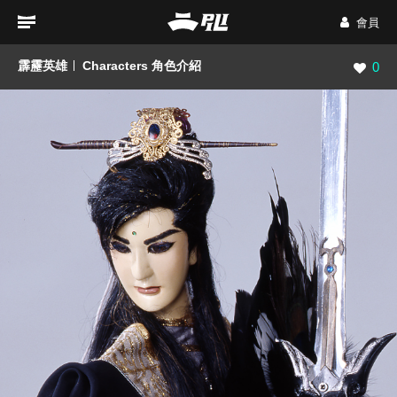
會員
霹靂英雄
Characters 角色介紹
瀏覽數
0