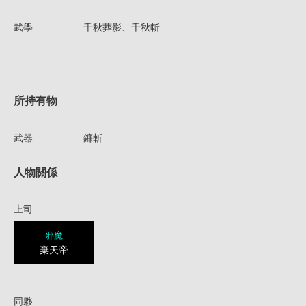
武學
千秋葬影、千秋斬
所持有物
武器
鐮斬
人物關係
上司
邪魔
棄天帝
同夥