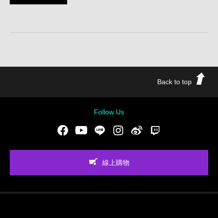
Back to top
Follow Us
Facebook
Youtube
LINE
Instgram
新浪微博
Twitch
線上購物