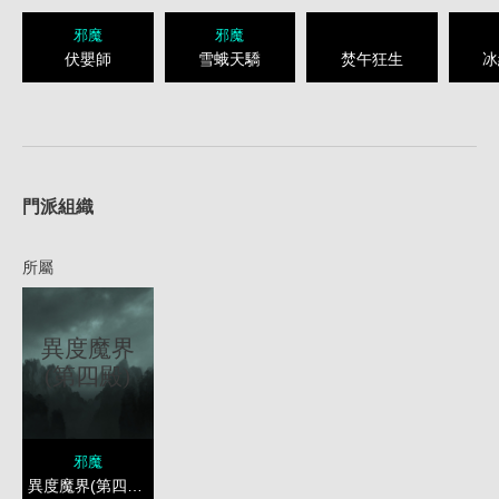
邪魔
邪魔
伏嬰師
雪蛾天驕
焚午狂生
冰
1
門派組織
所屬
異度魔界
(第四殿)
邪魔
異度魔界(第四殿)