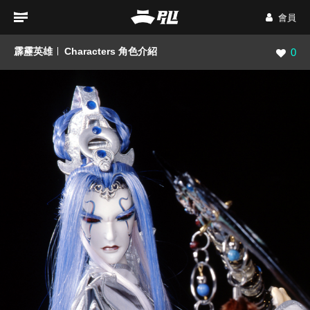
會員
霹靂英雄
Characters 角色介紹
瀏覽數
0