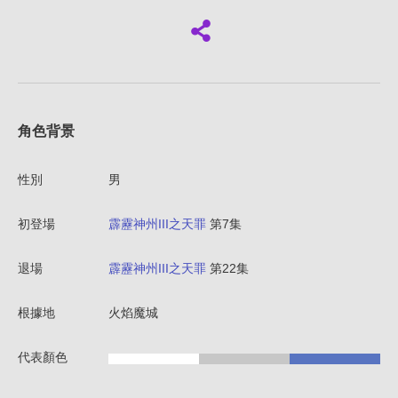
角色背景
性別
男
初登場
霹靂神州III之天罪
第7集
退場
霹靂神州III之天罪
第22集
根據地
火焰魔城
代表顏色