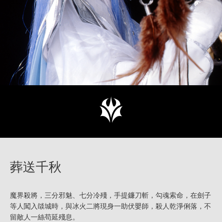
葬送千秋
魔界殺將，三分邪魅、七分冷殘，手提鐮刀斬，勾魂索命，在劍子
等人闖入燄城時，與冰火二將現身一助伏嬰師，殺人乾淨俐落，不
留敵人一絲苟延殘息。