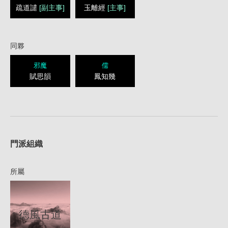
疏道譴
[副主事]
玉離經
[主事]
同夥
邪魔
儒
賦思韻
鳳知幾
1
門派組織
所屬
德風古道