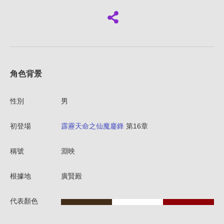
角色背景
性別
男
初登場
霹靂天命之仙魔鏖鋒
第16章
稱號
淵映
根據地
廣賢殿
代表顏色