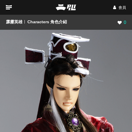
會員
霹靂英雄
Characters 角色介紹
瀏覽數
0