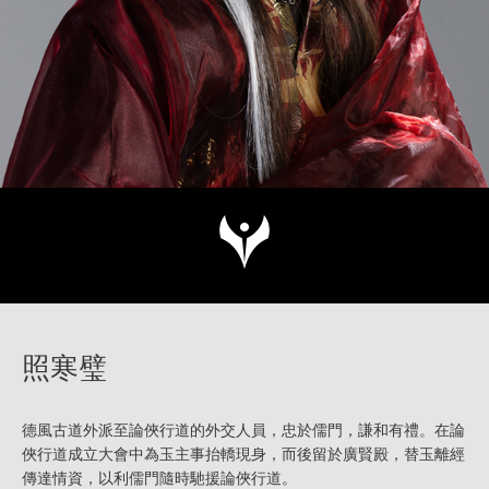
照寒璧
德風古道外派至論俠行道的外交人員，忠於儒門，謙和有禮。在論
俠行道成立大會中為玉主事抬轎現身，而後留於廣賢殿，替玉離經
傳達情資，以利儒門隨時馳援論俠行道。