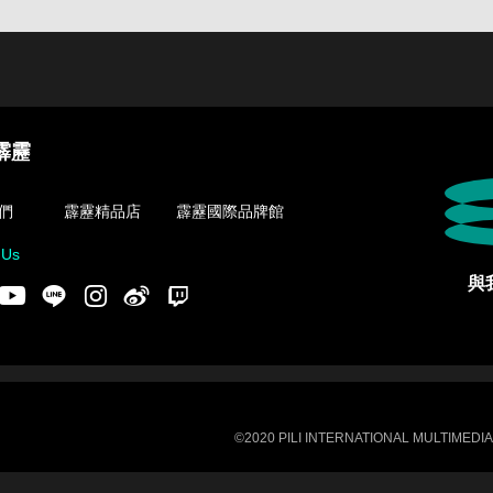
霹靂
們
霹靂精品店
霹靂國際品牌館
 Us
與
acebook
Youtube
LINE
Instgram
新浪微博
Twitch
©2020 PILI INTERNATIONAL MULTIMEDIA