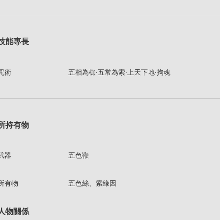
技能專長
咒術
五相為枷‧五常為索‧上天下地‧拘魂
所持有物
武器
五色鞭
所有物
五色絲、索緣因
人物關係