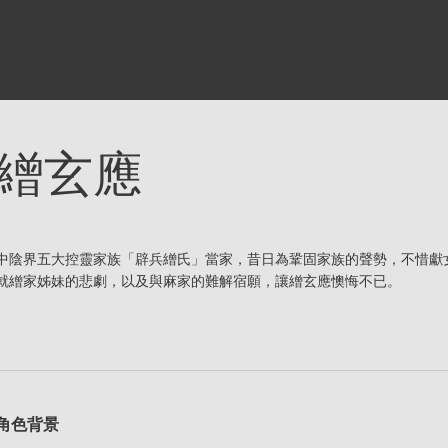
繒玄應
中陰界五大控靈家族「辟兵繒氏」當家，昔日為鞏固家族的聲勢，不惜獻
就繒家姊妹的悲劇，以及與麻家的難解宿願，讓繒玄應懊悔不已。
角色背景