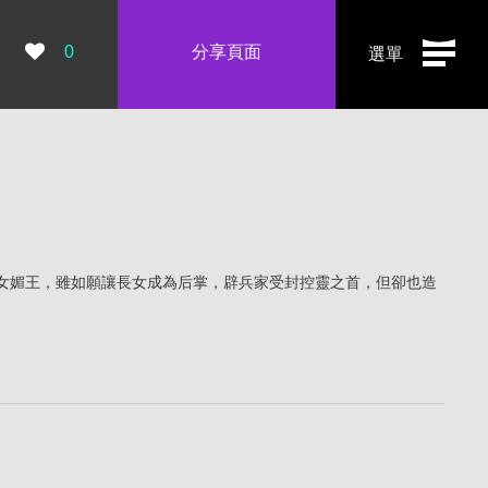
瀏覽數：
0
分享頁面
選單
女媚王，雖如願讓長女成為后掌，辟兵家受封控靈之首，但卻也造