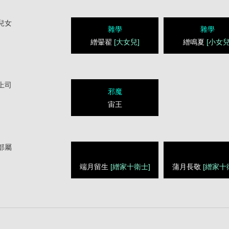
兒女
雜學
雜學
繒翬翟
[大女兒]
繒鳴夏
[小女兒
上司
邪魔
宙王
部屬
端月留生
[繒家十衛士]
蒲月長敬
[繒家十