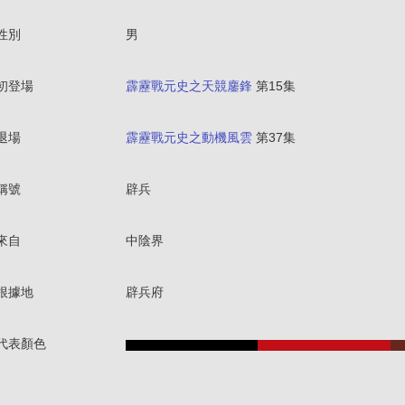
性別
男
初登場
霹靂戰元史之天競鏖鋒
第15集
退場
霹靂戰元史之動機風雲
第37集
稱號
辟兵
來自
中陰界
根據地
辟兵府
代表顏色