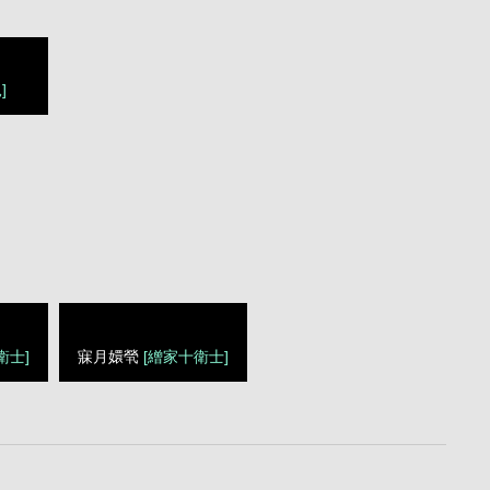
]
衛士]
寐月嬛煢
[繒家十衛士]