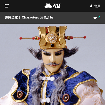
會員
霹靂英雄
Characters 角色介紹
瀏覽數
0