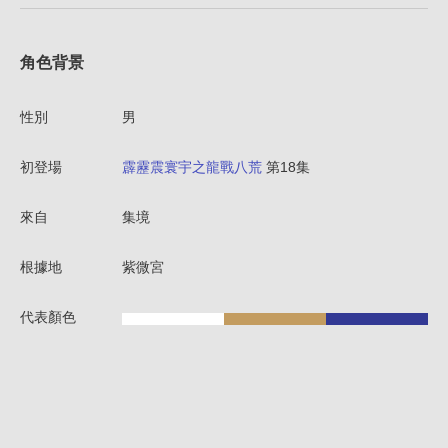
角色背景
性別
男
初登場
霹靂震寰宇之龍戰八荒
第18集
來自
集境
根據地
紫微宮
代表顏色