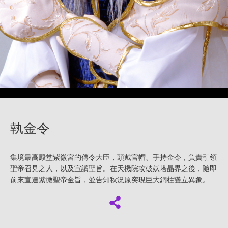
執金令
集境最高殿堂紫微宮的傳令大臣，頭戴官帽、手持金令，負責引領
聖帝召見之人，以及宣讀聖旨。在天機院攻破妖塔晶界之後，隨即
前來宣達紫微聖帝金旨，並告知秋況原突現巨大銅柱聳立異象。