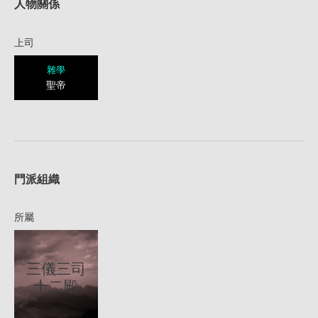
人物關係
上司
雜學
聖帝
1
門派組織
所屬
三儀三司
十二殿