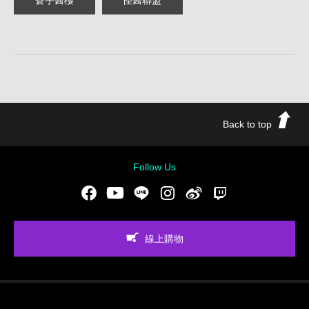
Back to top
Follow Us
Facebook
Youtube
LINE
Instgram
新浪微博
Twitch
線上購物