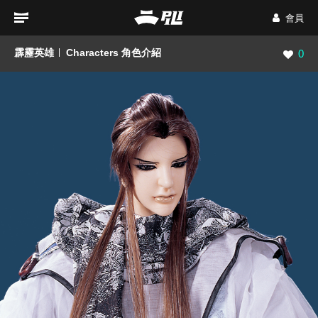
會員
霹靂英雄
Characters 角色介紹
瀏覽數
0