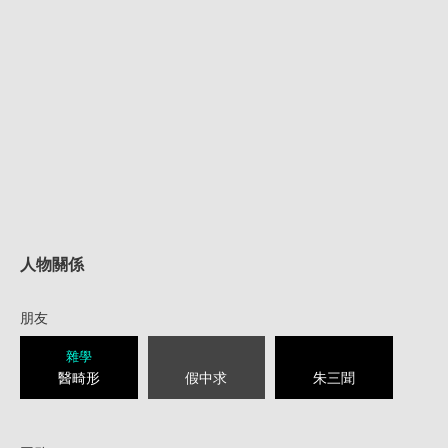
人物關係
朋友
雜學
醫畸形
假中求
朱三聞