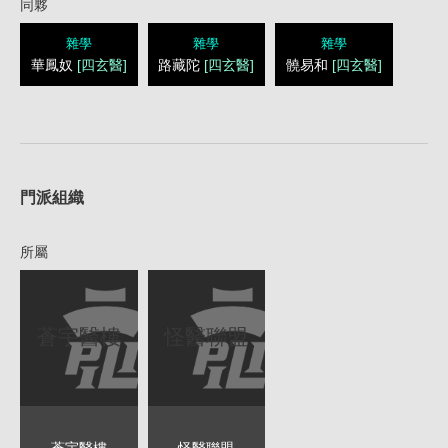
同夥
雜學
雜學
雜學
華鳳奴
[四玄醫]
路藏陀
[四玄醫]
髐易和
[四玄醫]
1
門派組織
所屬
蒼宇醫樓
怪醫聯盟
蒼宇醫樓
怪醫聯盟