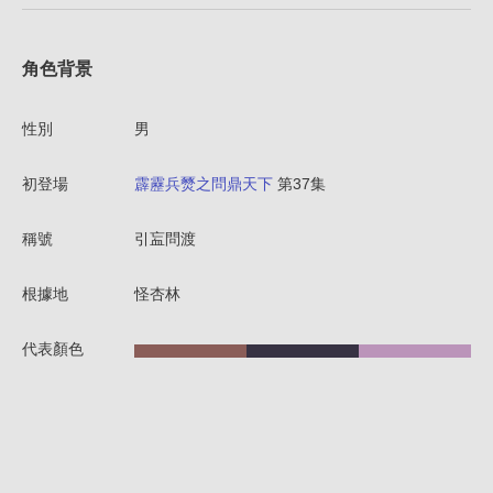
角色背景
性別
男
初登場
霹靂兵燹之問鼎天下
第37集
稱號
引衁問渡
根據地
怪杏林
代表顏色