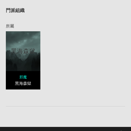
門派組織
所屬
黑海森獄
邪魔
黑海森獄