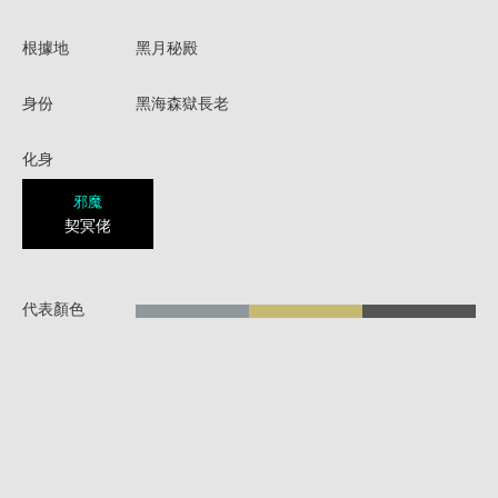
根據地
黑月秘殿
身份
黑海森獄長老
化身
邪魔
契冥佬
代表顏色