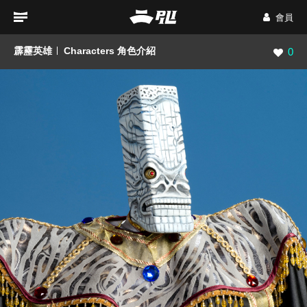
會員
霹靂英雄
Characters 角色介紹
瀏覽數
0