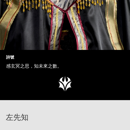
詩號
感玄冥之思，知未來之數。
左先知