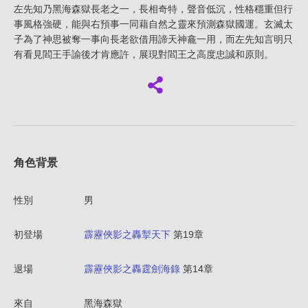
左先知乃黑海森獄長老之一，長相奇特，聲音低沉，性格穩重但行
事風格強硬，能與右預事一同藉自然之靈來預測森獄國運。玄滅太
子為了神思被奪一事向長老欲借用諦天神龕一用，而左先知言明只
有看見閻王手諭後才肯應許，展現對閻王之高度忠誠和原則。
角色背景
性別
男
初登場
霹靂俠影之轟掣天下
第19章
退場
霹靂俠影之轟霆劍海錄
第14章
來自
黑海森獄