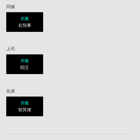
同修
邪魔
右預事
上司
邪魔
閻王
化身
邪魔
契冥佬
1