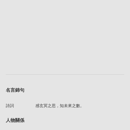
名言錦句
詩詞
感玄冥之思，知未來之數。
人物關係