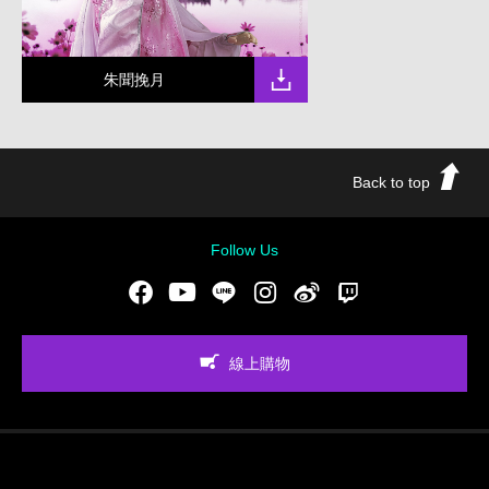
朱聞挽月
Back to top
Follow Us
Facebook
Youtube
LINE
Instgram
新浪微博
Twitch
線上購物