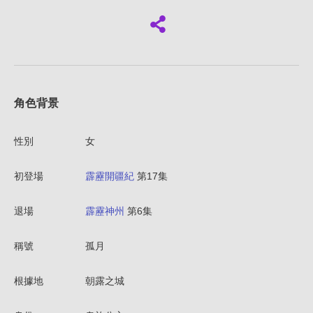
角色背景
性別
女
初登場
霹靂開疆紀
第17集
退場
霹靂神州
第6集
稱號
孤月
根據地
朝露之城