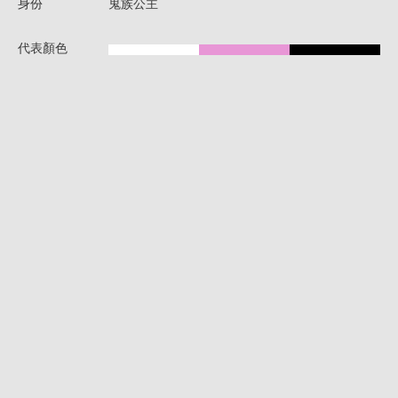
身份
鬼族公主
代表顏色