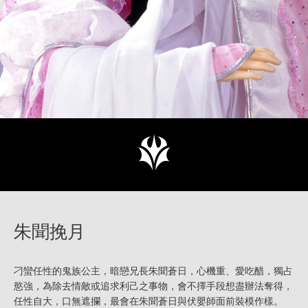
朱聞挽月
刁蠻任性的鬼族公主，暗戀兄長朱聞蒼日，心機重、愛吃醋，獨占
慾強，為除去情敵或追求利己之事物，會不擇手段想盡辦法奪得，
任性自大，口無遮攔，最會在朱聞蒼日與伏嬰師面前裝模作樣。