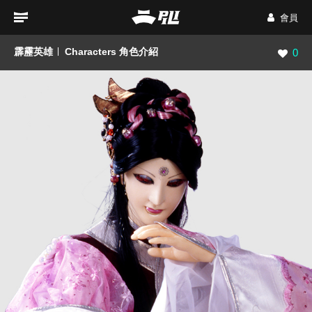
會員
霹靂英雄
Characters 角色介紹
瀏覽數
0