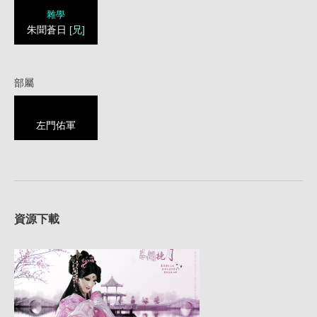
雜學
朱聞蒼日
[兄]
部屬
左門佑軍
資源下載