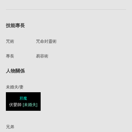
技能專長
咒術
咒命封靈術
專長
易容術
人物關係
未婚夫/妻
邪魔
伏嬰師
[未婚夫]
兄弟