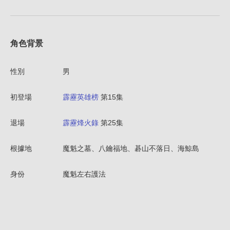
角色背景
性別
男
初登場
霹靂英雄榜
第15集
退場
霹靂烽火錄
第25集
根據地
魔魁之墓、八鑰福地、碁山不落日、海鯨島
身份
魔魁左右護法