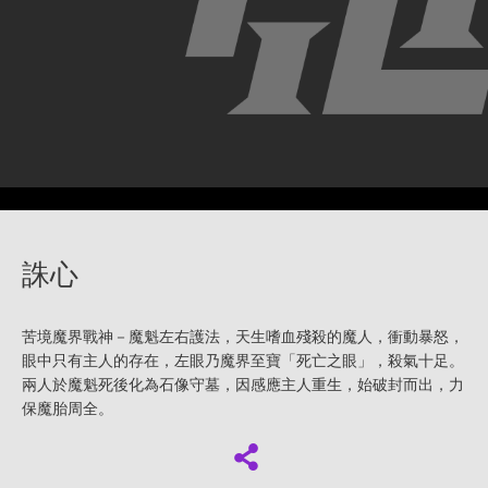
誅心
苦境魔界戰神－魔魁左右護法，天生嗜血殘殺的魔人，衝動暴怒，
眼中只有主人的存在，左眼乃魔界至寶「死亡之眼」，殺氣十足。
兩人於魔魁死後化為石像守墓，因感應主人重生，始破封而出，力
保魔胎周全。