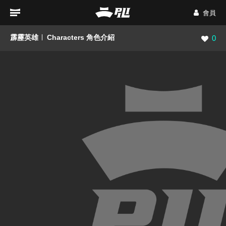
會員
霹靂英雄
Characters 角色介紹
瀏覽數
0