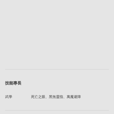
技能專長
武學
死亡之眼、黑煞靈指、萬魔避障