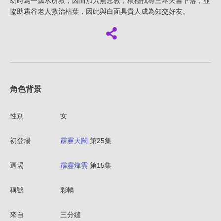
幼時為一瓢水所救，因而加入無念教，積極找尋三本天書下落，並
協助霧谷老人救治枯葉，因此與白面具貴人成為知交好友。
角色背景
性別
女
初登場
霹靂天闕
第25集
退場
霹靂烽雲
第15集
稱號
彩轎
來自
三分縫