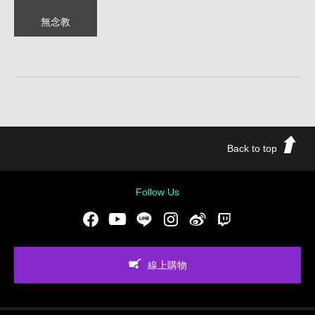
無念教
Back to top
Follow Us
Facebook
Youtube
LINE
Instgram
新浪微博
Twitch
線上購物