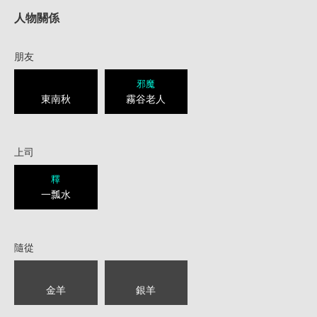
人物關係
朋友
邪魔
東南秋
霧谷老人
上司
釋
一瓢水
隨從
金羊
銀羊