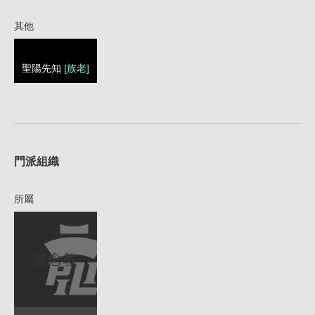
其他
聖陽先知
[族老]
1
門派組織
所屬
無念教