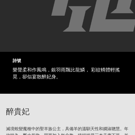
詩號
樂聲柔和作鳳鳴，銀羽雨飄比龍鱗， 彩紋轎體輕搖
晃，卻似宴散醉妃身。
醉貴妃
滅境蛻變魔種中的聖羊族公主，具備羊的溫馴天性和嫻淑聰慧。年