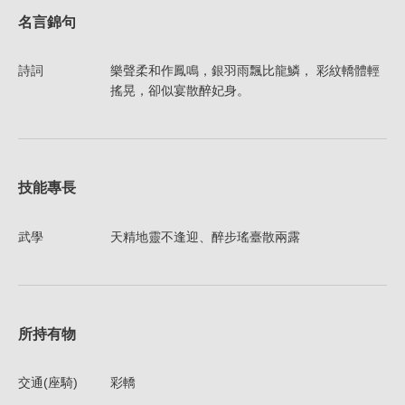
名言錦句
詩詞
樂聲柔和作鳳鳴，銀羽雨飄比龍鱗， 彩紋轎體輕
搖晃，卻似宴散醉妃身。
技能專長
武學
天精地靈不逢迎、醉步瑤臺散兩露
所持有物
交通(座騎)
彩轎