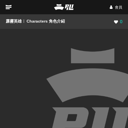
會員
霹靂英雄
Characters 角色介紹
瀏覽數
0