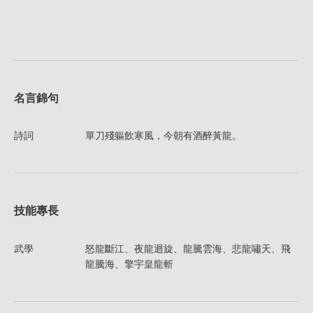
名言錦句
詩詞
單刀殘軀飲寒風，今朝有酒醉黃龍。
技能專長
武學
怒龍斷江、夜龍迴旋、龍騰雲海、悲龍嘯天、飛
龍騰海、擎宇皇龍斬