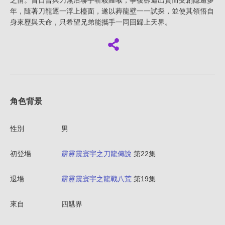
之情。昔日曾與刀無后聯手斬殺羅喉，事後卻遭出賣而受創隱遁多
年，隨著刀龍逐一浮上檯面，遂以葬龍壁一一試探，並使其領悟自
身來歷與天命，只希望兄弟能攜手一同回歸上天界。
角色背景
性別
男
初登場
霹靂震寰宇之刀龍傳說
第22集
退場
霹靂震寰宇之龍戰八荒
第19集
來自
四魌界