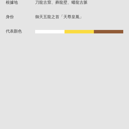
根據地
刀龍古窟、葬龍壁、蟠龍古脈
身份
御天五龍之首「天尊皇胤」
代表顏色