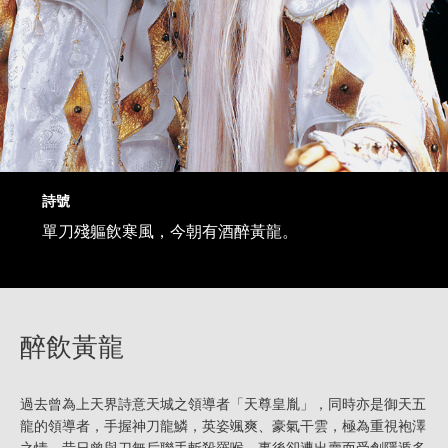
詩號
單刀殘軀飲寒風，今朝有酒醉黃龍。
醉飲黃龍
過去曾為上天界詩意天城之領導者「天尊皇胤」，同時亦是御天五
龍的領導者，手握神刀龍鱗，英姿颯爽、豪氣干雲，極為重視袍澤