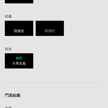
部屬
陰陽使
日月行
真身
雜學
天尊皇胤
1
門派組織