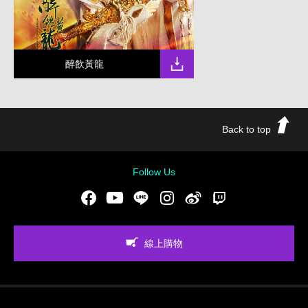
醉飲黃龍
Back to top
Follow Us
Facebook
Youtube
LINE
Instgram
新浪微博
Twitch
線上購物