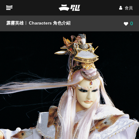
會員
霹靂英雄
Characters 角色介紹
瀏覽數
0