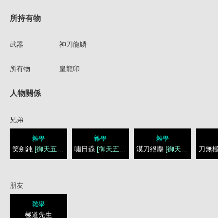
所持有物
武器
神刀龍鱗
所有物
皇龍印
人物關係
兄弟
雜學
雜學
雜學
笑劍鈍
[御天五龍]
嘯日猋
[御天五龍]
漠刀絕塵
[御天五龍]
刀無
朋友
雜學
極道先生