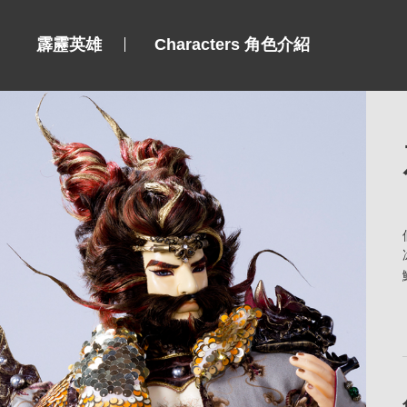
霹靂英雄
Characters 角色介紹