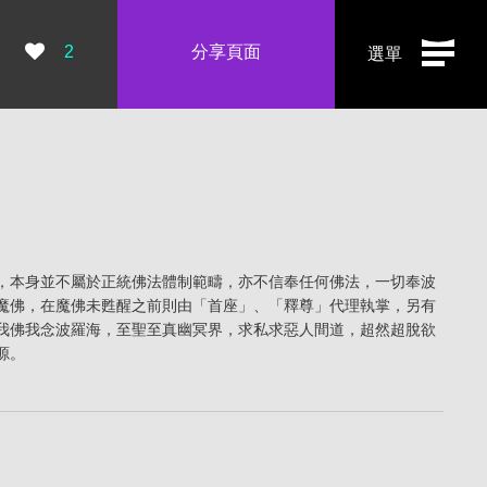
瀏覽數：
2
分享頁面
選單
，本身並不屬於正統佛法體制範疇，亦不信奉任何佛法，一切奉波
魔佛，在魔佛未甦醒之前則由「首座」、「釋尊」代理執掌，另有
我佛我念波羅海，至聖至真幽冥界，求私求惡人間道，超然超脫欲
源。