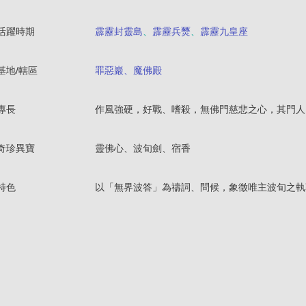
活躍時期
霹靂封靈島
、
霹靂兵燹
、
霹靂九皇座
基地/轄區
罪惡巖、魔佛殿
專長
作風強硬，好戰、嗜殺，無佛門慈悲之心，其門人
奇珍異寶
靈佛心、波旬劍、宿香
特色
以「無界波答」為禱詞、問候，象徵唯主波旬之執