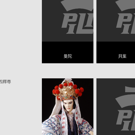
曼陀
貝葉
四釋尊