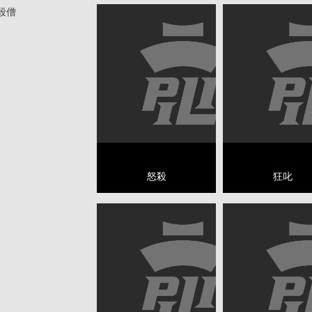
殺僧
怒殺
狂叱