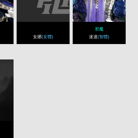
邪魔
女琊
(女體)
迷達
(智體)