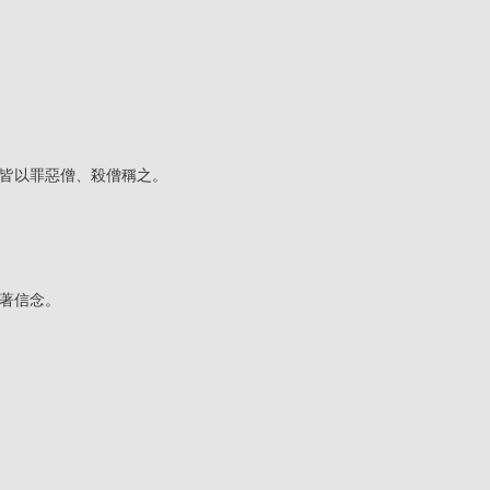
皆以罪惡僧、殺僧稱之。
著信念。