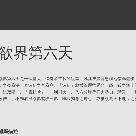
欲界第六天
欲界第六天是一個龐大且信仰者眾多的組織，凡其成員皆忠誠地信奉魔佛
旬之令為法、奉波旬之言為命。「波旬」象徵管理欲界悲、怒、殺之無上
「法寂院」、「靈弒堂」、「利刃天」、八方分壇等強大勢力。詩云：「
殺僧。」不難看出欲界縱橫三界、唯我獨尊之野心，亦被視為天下亂世之
組織描述