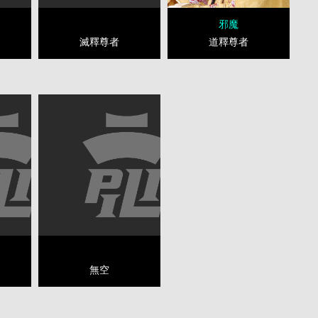
邪魔
滅釋尊者
道釋尊者
無空