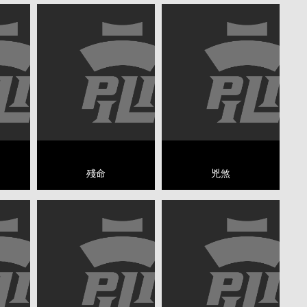
殘命
兇煞