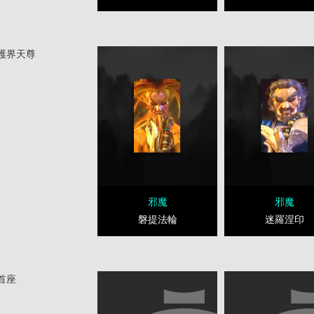
護界天尊
邪魔
邪魔
磐提法輪
迷羅涅印
首座