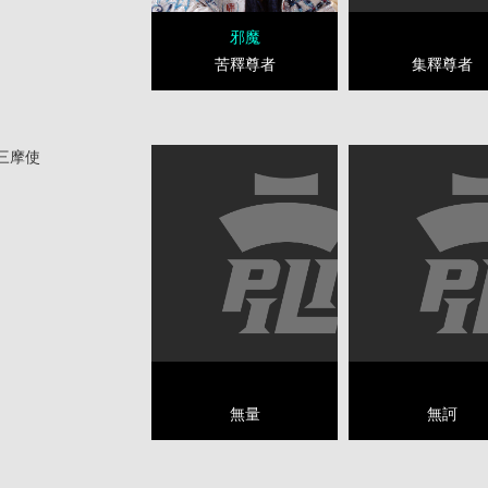
邪魔
集釋尊者
苦釋尊者
三摩使
無量
無訶