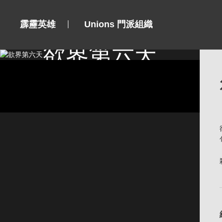
霹靂英雄
Unions 門派組織
欲界第六天