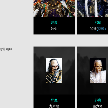
邪魔
邪魔
波旬
閻達
(惡體)
無常兩尊
邪魔
邪魔
九齊桓
巫六奇