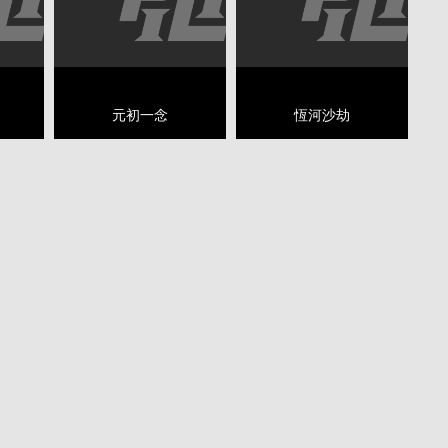
元初一念
恆河沙劫