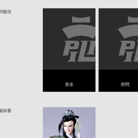
阿難塔
答非
所問
藥師臺