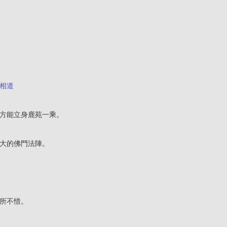
相道
方能立身鹿苑一乘。
大的佛門法陣。
所不惜。