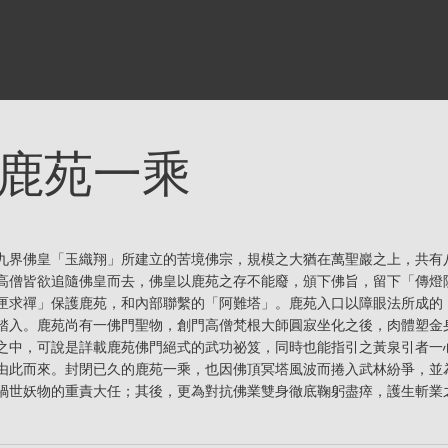
鹿苑一乘
九界佛皇「玉織翔」所建立的苦境佛宗，規模之大猶在萬聖巖之上，共有
高僧皆欲追隨佛皇而去，佛皇以鹿苑之存不能廢，頒下佛旨，留下「傳燈
匣求禪」保護鹿苑，和內部聯繫的「阿難塔」。鹿苑入口以障眼法所成的
踏入。鹿苑尚有一佛門聖物，創門高僧梵根大師圓寂坐化之後，肉體塑金
之中，可說是詳載鹿苑佛門絕式的武功祕笈，同時也能指引之黃泉引者一
由此而來。封閉已久的鹿苑一乘，也因佛頂冥塔風波而捲入武林紛爭，並
禍世妖物的重責大任；其後，更為對抗佛業雙身徹底鞠躬盡瘁，護生斬業