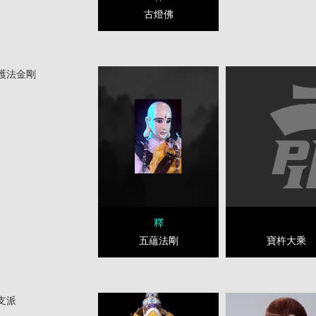
古燈佛
護法金剛
釋
寶杵大乘
五蘊法剛
支派