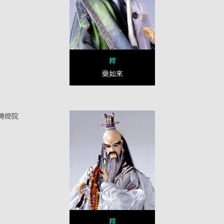
釋
藥如來
傳燈院
釋