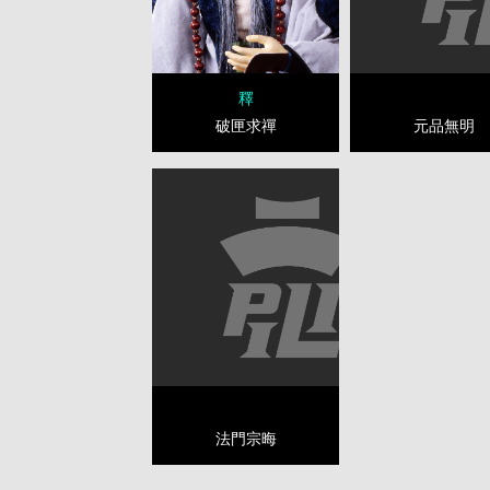
釋
元品無明
破匣求禪
法門宗晦