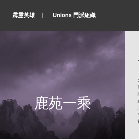
霹靂英雄
Unions 門派組織
鹿苑一乘