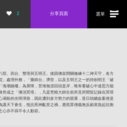
瀏覽數：
2
分享頁面
選單
八院、四台、雙塔與五明王。後因佛皇閉關修練十二神天守，各方
院」處理外務，「藥師台」濟世，以及五明王之一的持劍明王「破
「海潮鐘樓」為屏障，苦海無涯回頭是岸，唯有看破心中迷思方能
身所成之「佛頂冥塔」，凡是梵根大師生前所見所聞皆記錄在冥塔
心渴盼的光明淨路，因此遭到多方勢力的競逐，昔日劫鑣血案便是
為護天下蒼生，抵抗死神亂世之禍，鹿苑眾僧義無反顧肩負起抗衡
之心亦不得不令人動容。