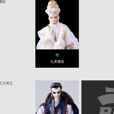
佛皇
釋
九界佛皇
五大明王