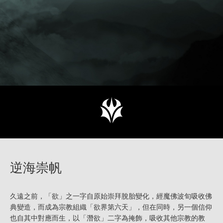
逆海崇帆
久遠之前，「欲」之一字自原始崇拜脫胎變化，經魔佛波旬吸收佛
典變造，而成為宗教組織「欲界第六天」，但在同時，另一個信仰
也自其中對應而生，以「潛欲」二字為掩飾，吸收其他宗教的教