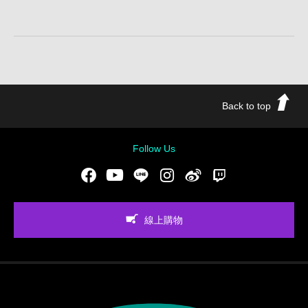
Back to top
Follow Us
Facebook
Youtube
LINE
Instgram
新浪微博
Twitch
線上購物