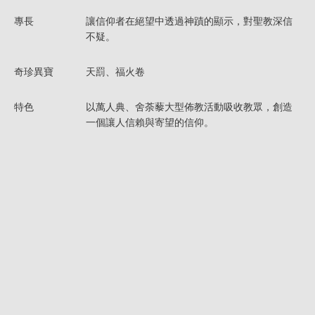
專長
讓信仰者在絕望中透過神蹟的顯示，對聖教深信
不疑。
奇珍異寶
天罰、福火卷
特色
以萬人典、舍荼藜大型佈教活動吸收教眾，創造
一個讓人信賴與寄望的信仰。