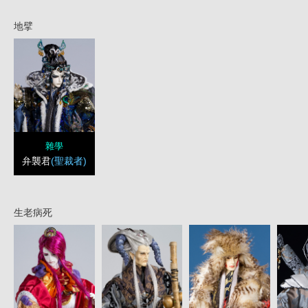
地擘
雜學
弁襲君
(聖裁者)
生老病死