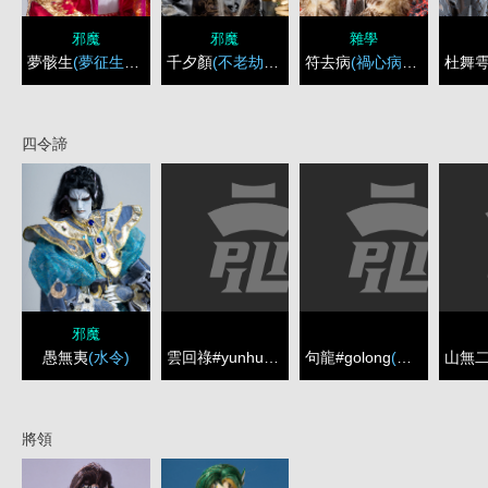
邪魔
邪魔
雜學
夢骸生
(夢征生印)
千夕顏
(不老劫印)
符去病
(禍心病印)
杜舞
四令諦
邪魔
雲回祿#yunhuailu
(火令)
句龍#golong
(木令)
愚無夷
(水令)
將領