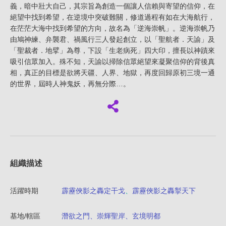
義，暗中壯大自己，其宗旨為創造一個讓人信賴與寄望的信仰，在
絕望中找到希望，在逆境中突破難關，修道過程有如在大海航行，
在茫茫大海中找到希望的方向，故名為「逆海崇帆」。逆海崇帆乃
由鳩神練、弁襲君、禍風行三人發起創立，以「聖航者．天諭」及
「聖裁者．地擘」為尊，下設「生老病死」四大印，擅長以神蹟來
吸引信眾加入。殊不知，天諭以掃除信眾絕望來凝聚信仰的背後真
相，真正的目標是欲將天疆、人界、地獄，再度回歸原初三境一通
的世界，屆時人神鬼妖，再無分際…。
組織描述
活躍時期
霹靂俠影之轟定干戈
、
霹靂俠影之轟掣天下
基地/轄區
潛欲之門、崇輝聖岸、玄境明都