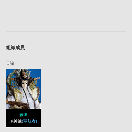
組織成員
天諭
雜學
鳩神練
(聖航者)