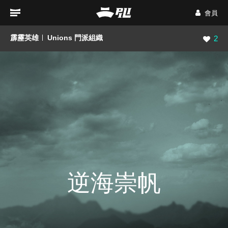
會員
霹靂英雄
Unions 門派組織
瀏覽數
2
逆海崇帆