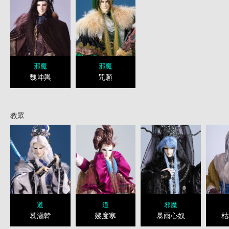
邪魔
邪魔
魏坤輿
咒願
教眾
道
道
邪魔
慕瀟韓
幾度寒
暴雨心奴
枯